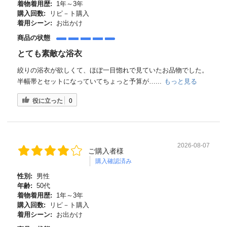
着物着用歴:
1年～3年
購入回数:
リピ－ト購入
着用シーン:
お出かけ
商品の状態
とても素敵な浴衣
絞りの浴衣が欲しくて、ほぼ一目惚れで見ていたお品物でした。
半幅帯とセットになっていてちょっと予算が…...
もっと見る
役に立った
0
2026-08-07
ご購入者様
購入確認済み
性別:
男性
年齢:
50代
着物着用歴:
1年～3年
購入回数:
リピ－ト購入
着用シーン:
お出かけ