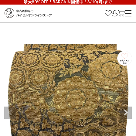
最大80%OFF！BARGAIN開催中！8/10(月)まで