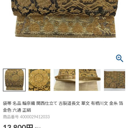
袋帯 名品 輪奈織 関西仕立て 古裂道長文 華文 有栖川文 金糸 箔
金色 六通 正絹
商品番号
4000029412033