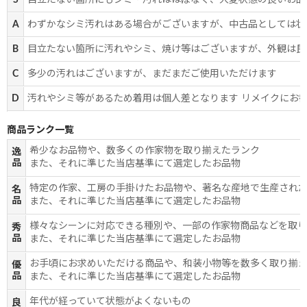
S
目立たない箇所にもシミ・汚れはほぼなく、大変状態の良いお品
A
わずかなシミ汚れはある場合がございますが、中古品としては状
B
目立たない箇所に汚れやシミ、焼け等はございますが、外観は良
C
多少の汚れはございますが、まだまだご使用いただけます
D
汚れやシミ等があるため着用は個人差となります リメイクにお
商品ランク一覧
希少なお品物や、数多くの作家物を取り揃えたランク
逸
品
また、それに準じた当店基準にて選定したお品物
特定の作家、工房の手掛けたお品物や、著名な産地で生産され
名
品
また、それに準じた当店基準にて選定したお品物
様々なシーンに対応できる種別や、一部の作家物商品などを取
秀
品
また、それに準じた当店基準にて選定したお品物
お手頃にお求めいただける商品や、和装小物等を数多く取り揃
優
品
また、それに準じた当店基準にて選定したお品物
年代が経っていて状態がよくないもの
良