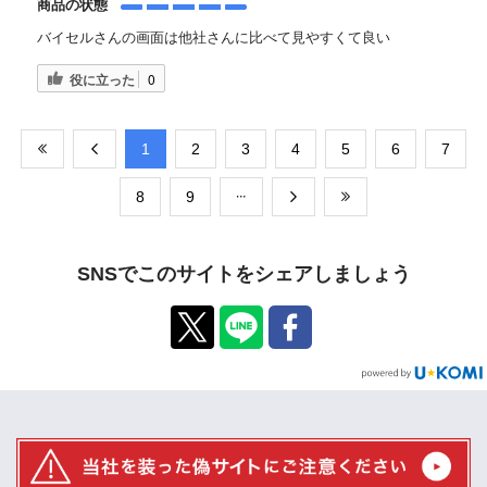
商品の状態
バイセルさんの画面は他社さんに比べて見やすくて良い
役に立った
0
​1
​2
​3
​4
​5
​6
​7
​8
​9
SNSでこのサイトをシェアしましょう