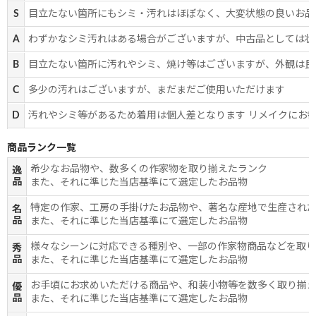
S
目立たない箇所にもシミ・汚れはほぼなく、大変状態の良いお品
A
わずかなシミ汚れはある場合がございますが、中古品としては状
B
目立たない箇所に汚れやシミ、焼け等はございますが、外観は良
C
多少の汚れはございますが、まだまだご使用いただけます
D
汚れやシミ等があるため着用は個人差となります リメイクにお
商品ランク一覧
希少なお品物や、数多くの作家物を取り揃えたランク
逸
品
また、それに準じた当店基準にて選定したお品物
特定の作家、工房の手掛けたお品物や、著名な産地で生産され
名
品
また、それに準じた当店基準にて選定したお品物
様々なシーンに対応できる種別や、一部の作家物商品などを取
秀
品
また、それに準じた当店基準にて選定したお品物
お手頃にお求めいただける商品や、和装小物等を数多く取り揃
優
品
また、それに準じた当店基準にて選定したお品物