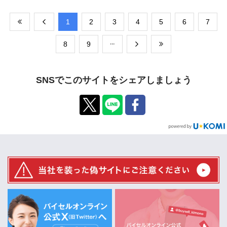
​1
​2
​3
​4
​5
​6
​7
​8
​9
SNSでこのサイトをシェアしましょう