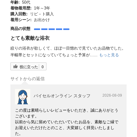
年齢:
50代
着物着用歴:
1年～3年
購入回数:
リピ－ト購入
着用シーン:
お出かけ
商品の状態
とても素敵な浴衣
絞りの浴衣が欲しくて、ほぼ一目惚れで見ていたお品物でした。
半幅帯とセットになっていてちょっと予算が…...
もっと見る
役に立った
0
サイトからの返信
バイセルオンライン スタッフ
2026-08-09
この度は素晴らしいレビューをいただき、誠にありがとう
ございます。
以前から気に留めていただいていたお品を、素敵なご縁で
お迎えいただけたとのこと、大変嬉しく拝見いたしまし
た。