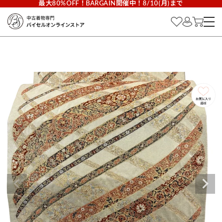
最大80%OFF！BARGAIN開催中！8/10(月)まで