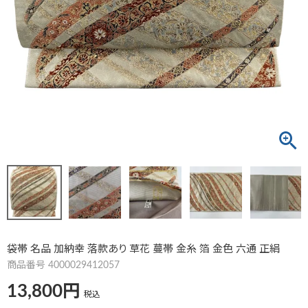
袋帯 名品 加納幸 落款あり 草花 蔓帯 金糸 箔 金色 六通 正絹
商品番号
4000029412057
13,800
税込