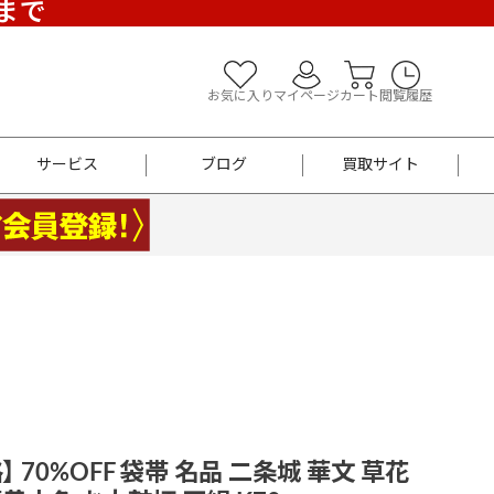
)まで
お気に入り
マイページ
カート
閲覧履歴
サービス
ブログ
買取サイト
よくあるご質問
お買い物診断
半幅帯
帯留め
お召
男性用帯
着物帯
新品
セット
袴
男性用
】 70%OFF 袋帯 名品 二条城 華文 草花