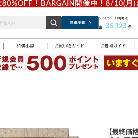
80%OFF！BARGAIN開催中！8/10(月
＞ 08/06：12時時点
詳細検索
35,123
全
点
和装小物
お買い物ガイド
お着物ガイド
ス
お支払いについて
はじめてのお着物ガイド
新規会員登録
着物知識
スタッフブログ
サイズ案内
着物参考サイズ/採寸について
和色チャート集
お問い合わせ
処法
ご返品について
メールマガジンのご登録
着物販売方法について
関連サイト一覧
袋名古屋帯
黒留袖
帯締め
開き名
色留袖
帯揚げ
古屋帯
付下げ
帯締め
丸帯
色無地
作り帯
着物
配送について
商品ランクについて(当店基準)
帯揚げセット
ショール
小紋
浴衣
襦袢
和装コート
【最終価格