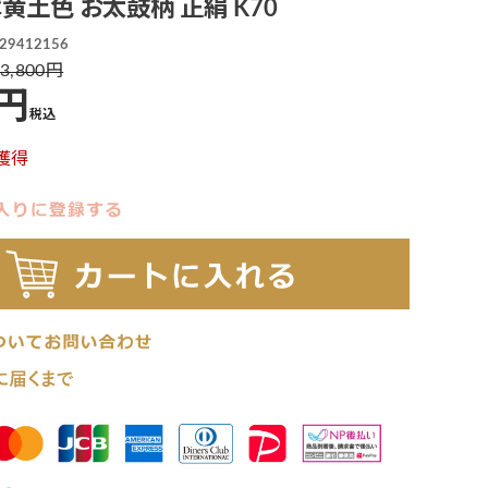
薄黄土色 お太鼓柄 正絹 K70
29412156
3,800
税込
獲得