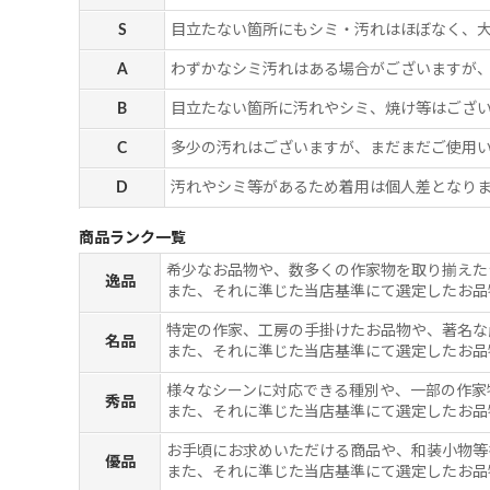
S
目立たない箇所にもシミ・汚れはほぼなく、
A
わずかなシミ汚れはある場合がございますが
B
目立たない箇所に汚れやシミ、焼け等はござ
C
多少の汚れはございますが、まだまだご使用
D
汚れやシミ等があるため着用は個人差となりま
商品ランク一覧
希少なお品物や、数多くの作家物を取り揃えた
逸品
また、それに準じた当店基準にて選定したお品
特定の作家、工房の手掛けたお品物や、著名な
名品
また、それに準じた当店基準にて選定したお品
様々なシーンに対応できる種別や、一部の作家
秀品
また、それに準じた当店基準にて選定したお品
お手頃にお求めいただける商品や、和装小物等
優品
また、それに準じた当店基準にて選定したお品