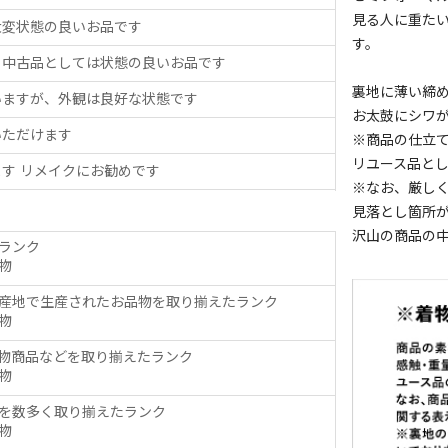
見る人に重た
大変状態の良いお品です
す。
、中古品としては状態の良いお品です
裏地に薄い締
いますが、外観は良好な状態です
お太鼓にシワ
いただけます
※商品の仕立
リユース品と
す リメイクにお勧めです
※なお、厳し
見落とし箇所
沢山の商品の
ランク
物
産地で生産されたお品物を取り揃えたランク
物
物商品などを取り揃えたランク
物
を数多く取り揃えたランク
物