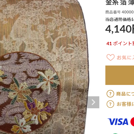
金糸 箔 
商品番号
40000
1
当店通常価格
4,140
41
ポイント