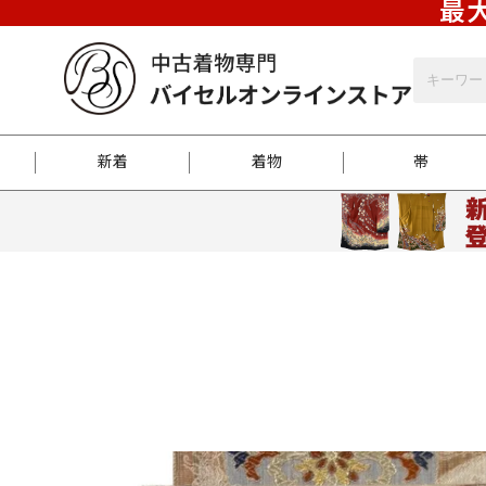
最大
新着
着物
帯
お客様に届くまで
商品お取り寄せサービ
ご注文方法のご案内
お着物がにおう時の対
和装バッグ
訪問着
袋帯
名古屋帯
振袖
反物
梱包方法のご案内
江戸小紋
紬