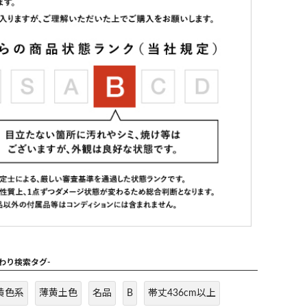
だわり検索タグ-
黄色系
薄黄土色
名品
B
帯丈436cm以上