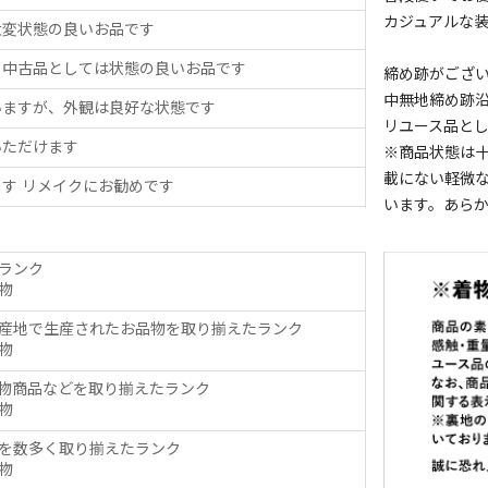
カジュアルな
大変状態の良いお品です
、中古品としては状態の良いお品です
締め跡がござ
中無地締め跡
いますが、外観は良好な状態です
リユース品と
いただけます
※商品状態は
載にない軽微
す リメイクにお勧めです
います。あら
ランク
物
産地で生産されたお品物を取り揃えたランク
物
物商品などを取り揃えたランク
物
を数多く取り揃えたランク
物