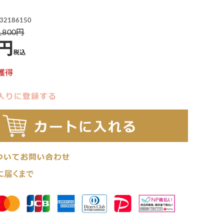
32186150
,800
税込
獲得