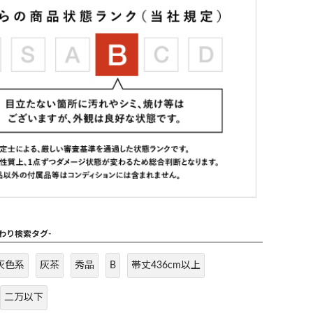
だわり検索タグ-
灰色系
灰茶
秀品
B
帯丈436cm以上
二万以下