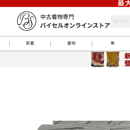
最大
新着
着物
帯
お客様に届くまで
商品お取り寄せサービ
ご注文方法のご案内
お着物がにおう時の対
和装バッグ
訪問着
袋帯
名古屋帯
振袖
反物
梱包方法のご案内
江戸小紋
紬