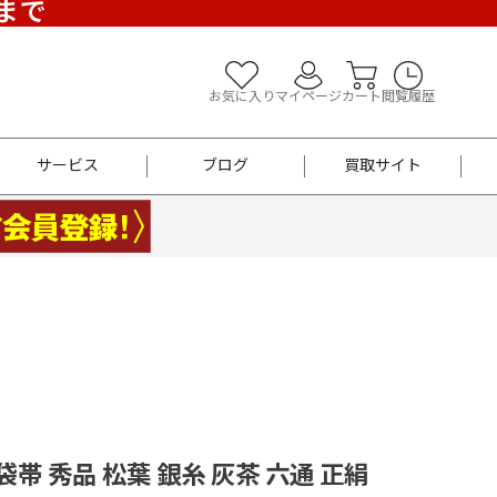
)まで
お気に入り
マイページ
カート
閲覧履歴
サービス
ブログ
買取サイト
よくあるご質問
お買い物診断
半幅帯
帯留め
お召
男性用帯
着物帯
新品
セット
袴
男性用
 袋帯 秀品 松葉 銀糸 灰茶 六通 正絹