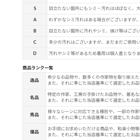
S
目立たない箇所にもシミ・汚れはほぼなく、
A
わずかなシミ汚れはある場合がございますが
B
目立たない箇所に汚れやシミ、焼け等はござ
C
多少の汚れはございますが、まだまだご使用
D
汚れやシミ等があるため着用は個人差となりま
商品ランク一覧
希少なお品物や、数多くの作家物を取り揃えた
逸品
また、それに準じた当店基準にて選定したお品
特定の作家、工房の手掛けたお品物や、著名な
名品
また、それに準じた当店基準にて選定したお品
様々なシーンに対応できる種別や、一部の作家
秀品
また、それに準じた当店基準にて選定したお品
お手頃にお求めいただける商品や、和装小物等
優品
また、それに準じた当店基準にて選定したお品