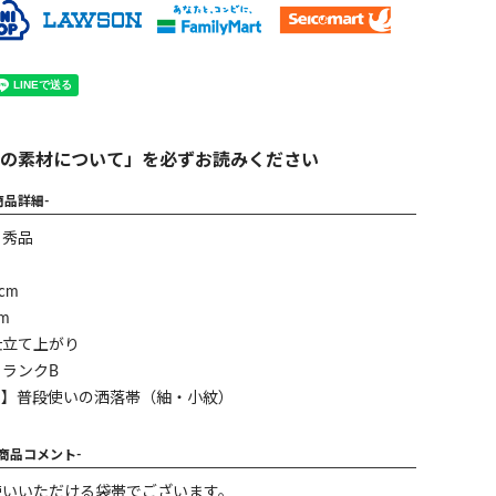
の素材について」を必ずお読みください
商品詳細-
】秀品
cm
m
仕立て上がり
ランクB
ン】普段使いの洒落帯（紬・小紋）
-商品コメント-
使いいただける袋帯でございます。