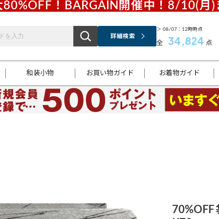
80%OFF！BARGAIN開催中！8/10(月
＞ 08/07：12時時点
詳細検索
34,824
全
点
和装小物
お買い物ガイド
お着物ガイド
ス
お支払いについて
はじめてのお着物ガイド
新規会員登録
着物知識
スタッフブログ
サイズ案内
着物参考サイズ/採寸について
和色チャート集
お問い合わせ
処法
ご返品について
メールマガジンのご登録
着物販売方法について
関連サイト一覧
袋名古屋帯
黒留袖
帯締め
開き名
色留袖
帯揚げ
古屋帯
付下げ
帯締め
丸帯
色無地
作り帯
着物
配送について
商品ランクについて(当店基準)
帯揚げセット
ショール
小紋
浴衣
襦袢
和装コート
70%OFF