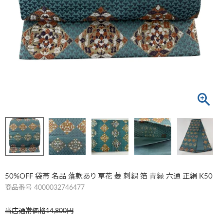
50%OFF 袋帯 名品 落款あり 草花 菱 刺繍 箔 青緑 六通 正絹 K50
商品番号
4000032746477
当店通常価格
14,800