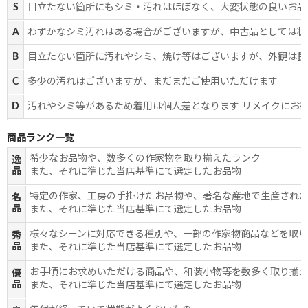
S
目立たない箇所にもシミ・汚れはほぼなく、大変状態の良いお品
A
わずかなシミ汚れはある場合がございますが、中古品としては状
B
目立たない箇所に汚れやシミ、焼け等はございますが、外観は良
C
多少の汚れはございますが、まだまだご使用いただけます
D
汚れやシミ等があるため着用は個人差となります リメイクにお
商品ランク一覧
希少なお品物や、数多くの作家物を取り揃えたランク
逸
品
また、それに準じた当店基準にて選定したお品物
特定の作家、工房の手掛けたお品物や、著名な産地で生産され
名
品
また、それに準じた当店基準にて選定したお品物
様々なシーンに対応できる種別や、一部の作家物商品などを取
秀
品
また、それに準じた当店基準にて選定したお品物
お手頃にお求めいただける商品や、和装小物等を数多く取り揃
優
品
また、それに準じた当店基準にて選定したお品物