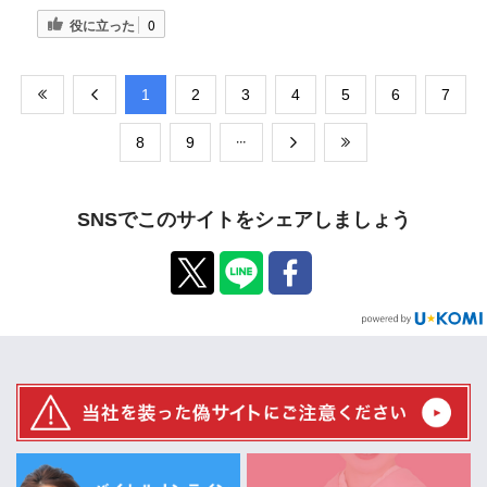
役に立った
0
​1
​2
​3
​4
​5
​6
​7
​8
​9
SNSでこのサイトをシェアしましょう