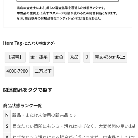
Item Tag
-こだわり検索タグ-
【袋帯】
金・銀系
金色
秀品
B
帯丈436cm以上
4000-7980
二万以下
商品状態ランク一覧
N
新品・または未使用の新古品です
S
目立たない箇所にもシミ・汚れはほぼなく、大変状態の良いお品
A
わずかなシミ汚れはある場合がございますが、中古品としては状