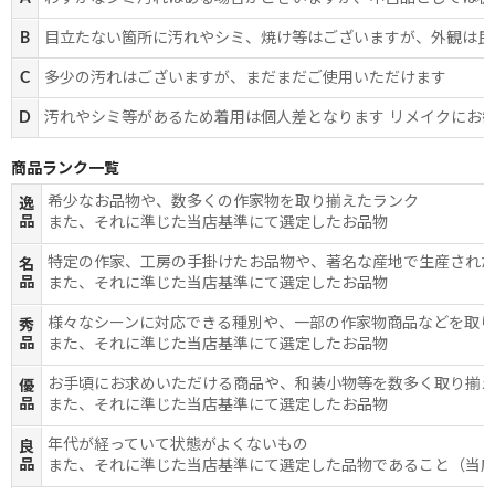
B
目立たない箇所に汚れやシミ、焼け等はございますが、外観は良
C
多少の汚れはございますが、まだまだご使用いただけます
D
汚れやシミ等があるため着用は個人差となります リメイクにお
商品ランク一覧
希少なお品物や、数多くの作家物を取り揃えたランク
逸
品
また、それに準じた当店基準にて選定したお品物
特定の作家、工房の手掛けたお品物や、著名な産地で生産され
名
品
また、それに準じた当店基準にて選定したお品物
様々なシーンに対応できる種別や、一部の作家物商品などを取
秀
品
また、それに準じた当店基準にて選定したお品物
お手頃にお求めいただける商品や、和装小物等を数多く取り揃
優
品
また、それに準じた当店基準にて選定したお品物
年代が経っていて状態がよくないもの
良
品
また、それに準じた当店基準にて選定した品物であること（当