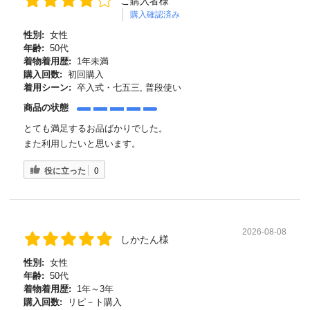
ご購入者様
購入確認済み
性別:
女性
年齢:
50代
着物着用歴:
1年未満
購入回数:
初回購入
着用シーン:
卒入式・七五三, 普段使い
商品の状態
とても満足するお品ばかりでした。
また利用したいと思います。
役に立った
0
2026-08-08
しかたん様
性別:
女性
年齢:
50代
着物着用歴:
1年～3年
購入回数:
リピ－ト購入