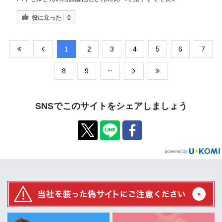
役に立った
0
​1
​2
​3
​4
​5
​6
​7
​8
​9
SNSでこのサイトをシェアしましょう