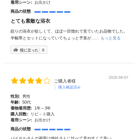
着用シーン:
お出かけ
商品の状態
とても素敵な浴衣
絞りの浴衣が欲しくて、ほぼ一目惚れで見ていたお品物でした。
半幅帯とセットになっていてちょっと予算が…...
もっと見る
役に立った
0
2026-08-07
ご購入者様
購入確認済み
性別:
男性
年齢:
50代
着物着用歴:
1年～3年
購入回数:
リピ－ト購入
着用シーン:
お出かけ
商品の状態
バイセルさんの画面は他社さんに比べて見やすくて良い