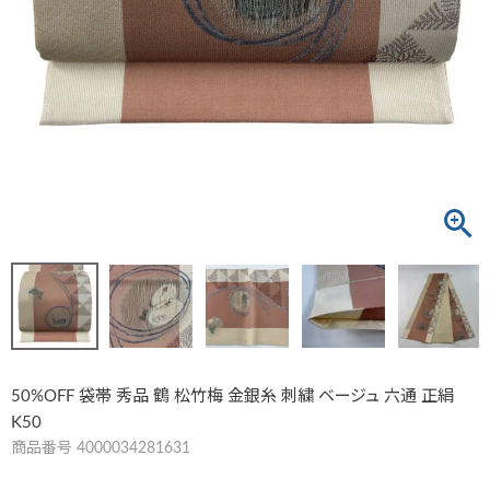
50%OFF 袋帯 秀品 鶴 松竹梅 金銀糸 刺繍 ベージュ 六通 正絹
K50
商品番号
4000034281631