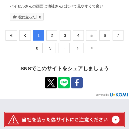
バイセルさんの画面は他社さんに比べて見やすくて良い
役に立った
0
​1
​2
​3
​4
​5
​6
​7
​8
​9
SNSでこのサイトをシェアしましょう