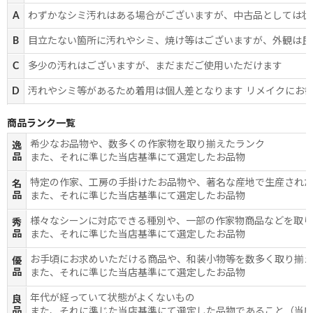
A
わずかなシミ汚れはある場合がございますが、中古品としては状
B
目立たない箇所に汚れやシミ、焼け等はございますが、外観は良
C
多少の汚れはございますが、まだまだご使用いただけます
D
汚れやシミ等があるため着用は個人差となります リメイクにお
商品ランク一覧
希少なお品物や、数多くの作家物を取り揃えたランク
逸
品
また、それに準じた当店基準にて選定したお品物
特定の作家、工房の手掛けたお品物や、著名な産地で生産され
名
品
また、それに準じた当店基準にて選定したお品物
様々なシーンに対応できる種別や、一部の作家物商品などを取
秀
品
また、それに準じた当店基準にて選定したお品物
お手頃にお求めいただける商品や、和装小物等を数多く取り揃
優
品
また、それに準じた当店基準にて選定したお品物
年代が経っていて状態がよくないもの
良
品
また、それに準じた当店基準にて選定した品物であること（当