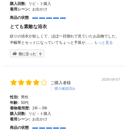
購入回数:
リピ－ト購入
着用シーン:
お出かけ
商品の状態
とても素敵な浴衣
絞りの浴衣が欲しくて、ほぼ一目惚れで見ていたお品物でした。
半幅帯とセットになっていてちょっと予算が…...
もっと見る
役に立った
0
2026-08-07
ご購入者様
購入確認済み
性別:
男性
年齢:
50代
着物着用歴:
1年～3年
購入回数:
リピ－ト購入
着用シーン:
お出かけ
商品の状態