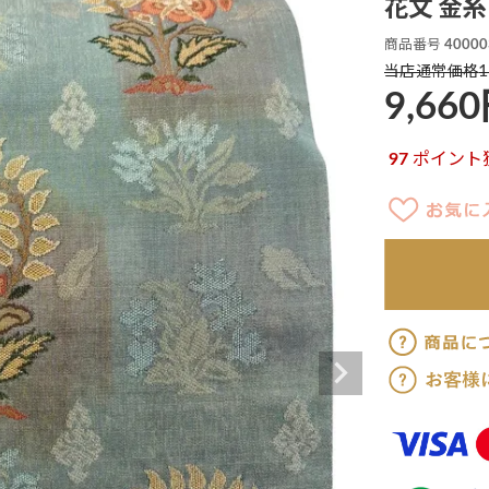
花文 金糸
商品番号
40000
1
当店通常価格
9,660
97
ポイント