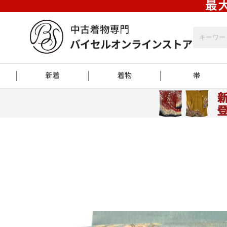
最大
新着
着物
帯
お客様に届くまで
商品お取り寄せサービ
ご注文方法のご案内
お着物がにおう時の対
和装バッグ
訪問着
袋帯
名古屋帯
振袖
反物
梱包方法のご案内
江戸小紋
紬