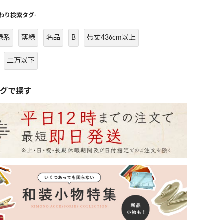
だわり検索タグ-
緑系
薄緑
名品
B
帯丈436cm以上
二万以下