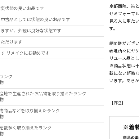
京都西陣、染
大変状態の良いお品です
セミフォーマ
、中古品としては状態の良いお品です
見る人に重た
す。
いますが、外観は良好な状態です
いただけます
締め跡がござ
表地所々にヤ
す リメイクにお勧めです
リユース品と
※商品状態は
載にない軽微
ランク
います。あら
物
産地で生産されたお品物を取り揃えたランク
物
【PR2】
物商品などを取り揃えたランク
物
を数多く取り揃えたランク
物