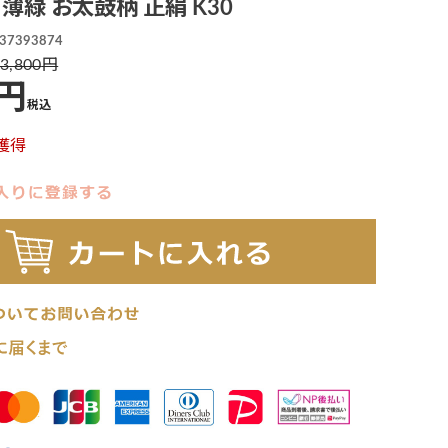
 薄緑 お太鼓柄 正絹 K30
37393874
3,800
税込
獲得