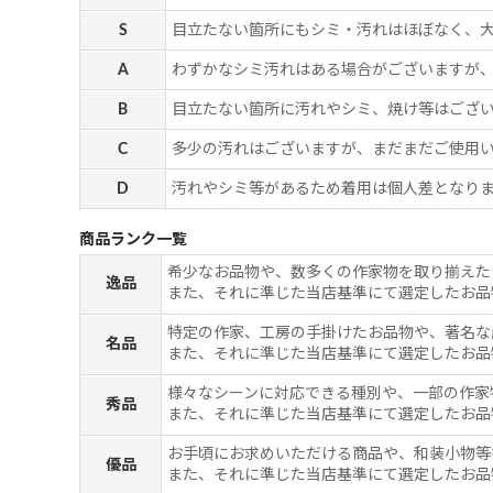
S
目立たない箇所にもシミ・汚れはほぼなく、
A
わずかなシミ汚れはある場合がございますが
B
目立たない箇所に汚れやシミ、焼け等はござ
C
多少の汚れはございますが、まだまだご使用
D
汚れやシミ等があるため着用は個人差となりま
商品ランク一覧
希少なお品物や、数多くの作家物を取り揃えた
逸品
また、それに準じた当店基準にて選定したお品
特定の作家、工房の手掛けたお品物や、著名な
名品
また、それに準じた当店基準にて選定したお品
様々なシーンに対応できる種別や、一部の作家
秀品
また、それに準じた当店基準にて選定したお品
お手頃にお求めいただける商品や、和装小物等
優品
また、それに準じた当店基準にて選定したお品