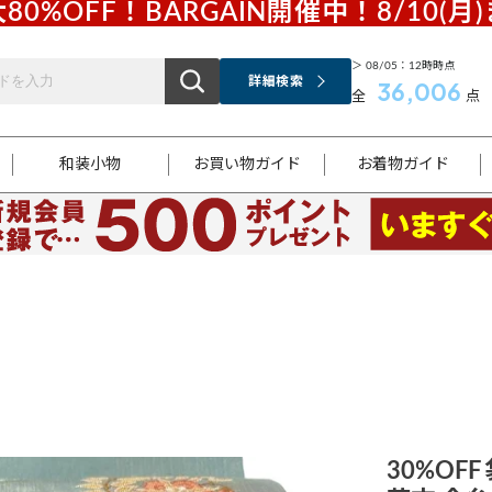
80%OFF！BARGAIN開催中！8/10(月
＞ 08/05：12時時点
詳細検索
36,006
全
点
和装小物
お買い物ガイド
お着物ガイド
ス
お支払いについて
はじめてのお着物ガイド
新規会員登録
着物知識
スタッフブログ
サイズ案内
着物参考サイズ/採寸について
和色チャート集
お問い合わせ
処法
ご返品について
メールマガジンのご登録
着物販売方法について
関連サイト一覧
袋名古屋帯
黒留袖
帯締め
開き名
色留袖
帯揚げ
古屋帯
付下げ
帯締め
丸帯
色無地
作り帯
着物
配送について
商品ランクについて(当店基準)
帯揚げセット
ショール
小紋
浴衣
襦袢
和装コート
30%OF