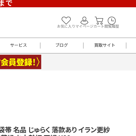
)まで
お気に入り
マイページ
カート
閲覧履歴
サービス
ブログ
買取サイト
よくあるご質問
お買い物診断
半幅帯
帯留め
お召
男性用帯
着物帯
新品
セット
袴
男性用
F 袋帯 名品 じゅらく 落款あり イラン更紗