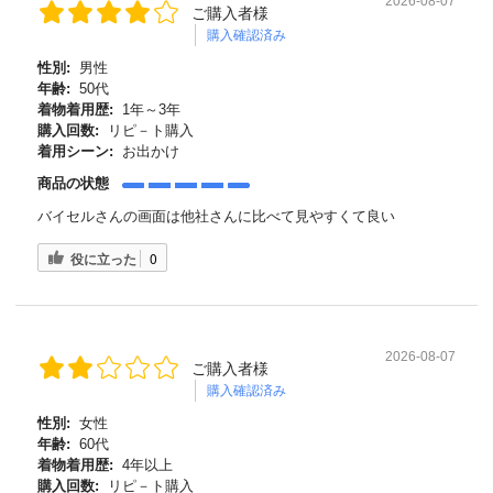
2026-08-07
ご購入者様
購入確認済み
性別:
男性
年齢:
50代
着物着用歴:
1年～3年
購入回数:
リピ－ト購入
着用シーン:
お出かけ
商品の状態
バイセルさんの画面は他社さんに比べて見やすくて良い
役に立った
0
2026-08-07
ご購入者様
購入確認済み
性別:
女性
年齢:
60代
着物着用歴:
4年以上
購入回数:
リピ－ト購入