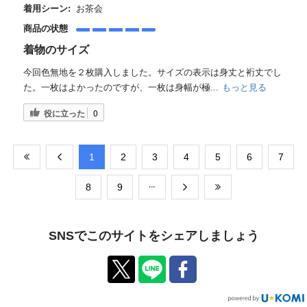
着用シーン:
お茶会
商品の状態
着物のサイズ
今回色無地を２枚購入しました。サイズの表示は身丈と裄丈でし
た。一枚はよかったのですが、一枚は身幅が極...
もっと見る
役に立った
0
​1
​2
​3
​4
​5
​6
​7
​8
​9
SNSでこのサイトをシェアしましょう