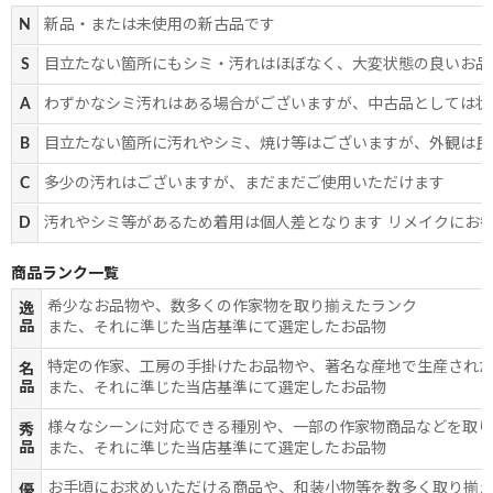
N
新品・または未使用の新古品です
S
目立たない箇所にもシミ・汚れはほぼなく、大変状態の良いお品
A
わずかなシミ汚れはある場合がございますが、中古品としては状
B
目立たない箇所に汚れやシミ、焼け等はございますが、外観は良
C
多少の汚れはございますが、まだまだご使用いただけます
D
汚れやシミ等があるため着用は個人差となります リメイクにお
商品ランク一覧
希少なお品物や、数多くの作家物を取り揃えたランク
逸
品
また、それに準じた当店基準にて選定したお品物
特定の作家、工房の手掛けたお品物や、著名な産地で生産され
名
品
また、それに準じた当店基準にて選定したお品物
様々なシーンに対応できる種別や、一部の作家物商品などを取
秀
品
また、それに準じた当店基準にて選定したお品物
お手頃にお求めいただける商品や、和装小物等を数多く取り揃
優