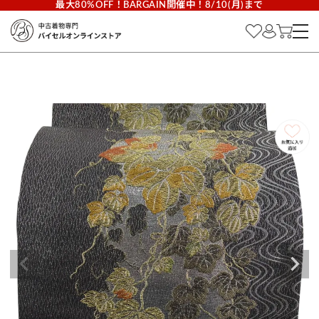
最大80%OFF！BARGAIN開催中！8/10(月)まで