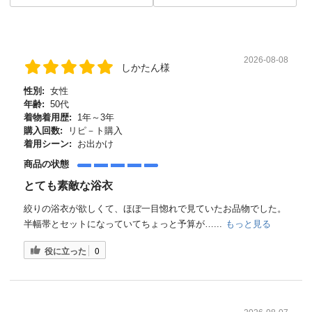
2026-08-08
しかたん様
性別:
女性
年齢:
50代
着物着用歴:
1年～3年
購入回数:
リピ－ト購入
着用シーン:
お出かけ
商品の状態
とても素敵な浴衣
絞りの浴衣が欲しくて、ほぼ一目惚れで見ていたお品物でした。
半幅帯とセットになっていてちょっと予算が…...
もっと見る
役に立った
0