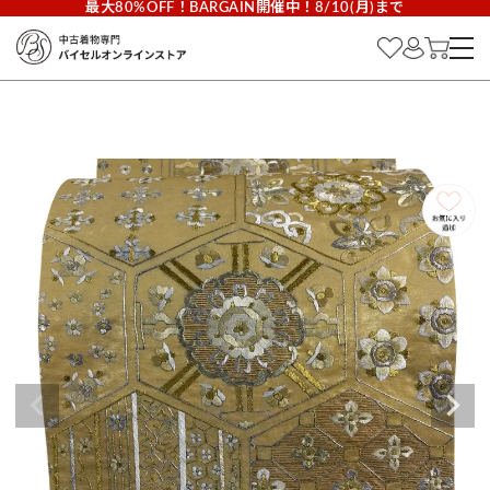
最大80%OFF！BARGAIN開催中！8/10(月)まで