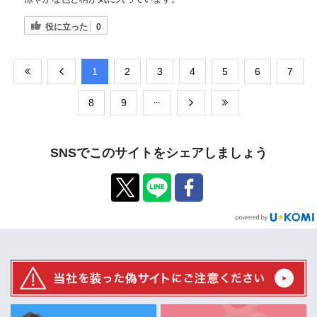
役に立った
0
​1
​2
​3
​4
​5
​6
​7
​8
​9
SNSでこのサイトをシェアしましょう