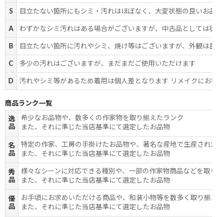
S
目立たない箇所にもシミ・汚れはほぼなく、大変状態の良いお品
A
わずかなシミ汚れはある場合がございますが、中古品としては状
B
目立たない箇所に汚れやシミ、焼け等はございますが、外観は良
C
多少の汚れはございますが、まだまだご使用いただけます
D
汚れやシミ等があるため着用は個人差となります リメイクにお
商品ランク一覧
希少なお品物や、数多くの作家物を取り揃えたランク
逸
品
また、それに準じた当店基準にて選定したお品物
特定の作家、工房の手掛けたお品物や、著名な産地で生産され
名
品
また、それに準じた当店基準にて選定したお品物
様々なシーンに対応できる種別や、一部の作家物商品などを取
秀
品
また、それに準じた当店基準にて選定したお品物
お手頃にお求めいただける商品や、和装小物等を数多く取り揃
優
品
また、それに準じた当店基準にて選定したお品物