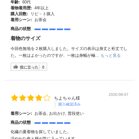
年齢:
60代
着物着用歴:
4年以上
購入回数:
リピ－ト購入
着用シーン:
お茶会
商品の状態
着物のサイズ
今回色無地を２枚購入しました。サイズの表示は身丈と裄丈でし
た。一枚はよかったのですが、一枚は身幅が極...
もっと見る
役に立った
0
2026-08-07
ちよちゃん様
購入確認済み
着用シーン:
お茶会, お出かけ, 普段使い
商品の状態
化繊の夏着物を探していました。
涼やかな色と柄が気に入っています。