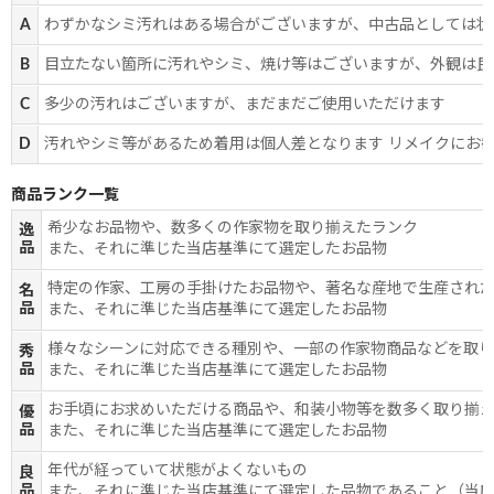
A
わずかなシミ汚れはある場合がございますが、中古品としては状
B
目立たない箇所に汚れやシミ、焼け等はございますが、外観は良
C
多少の汚れはございますが、まだまだご使用いただけます
D
汚れやシミ等があるため着用は個人差となります リメイクにお
商品ランク一覧
希少なお品物や、数多くの作家物を取り揃えたランク
逸
品
また、それに準じた当店基準にて選定したお品物
特定の作家、工房の手掛けたお品物や、著名な産地で生産され
名
品
また、それに準じた当店基準にて選定したお品物
様々なシーンに対応できる種別や、一部の作家物商品などを取
秀
品
また、それに準じた当店基準にて選定したお品物
お手頃にお求めいただける商品や、和装小物等を数多く取り揃
優
品
また、それに準じた当店基準にて選定したお品物
年代が経っていて状態がよくないもの
良
品
また、それに準じた当店基準にて選定した品物であること（当