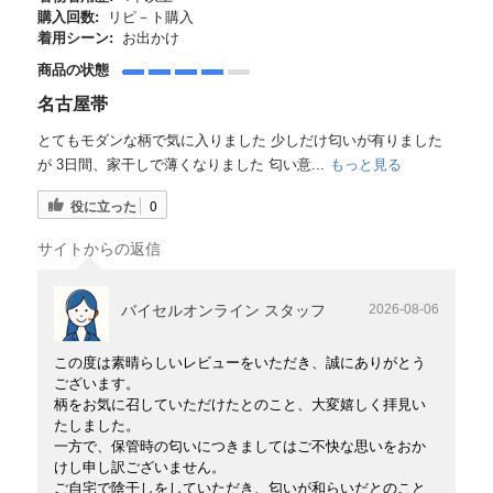
購入回数:
リピ－ト購入
着用シーン:
お出かけ
商品の状態
名古屋帯
とてもモダンな柄で気に入りました 少しだけ匂いが有りました
が 3日間、家干しで薄くなりました 匂い意...
もっと見る
役に立った
0
サイトからの返信
バイセルオンライン スタッフ
2026-08-06
この度は素晴らしいレビューをいただき、誠にありがとう
ございます。
柄をお気に召していただけたとのこと、大変嬉しく拝見い
たしました。
一方で、保管時の匂いにつきましてはご不快な思いをおか
けし申し訳ございません。
ご自宅で陰干しをしていただき、匂いが和らいだとのこと