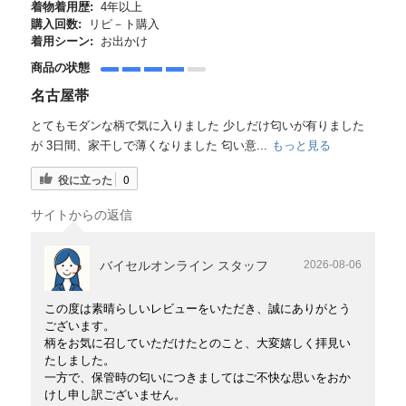
着物着用歴:
4年以上
購入回数:
リピ－ト購入
着用シーン:
お出かけ
商品の状態
名古屋帯
とてもモダンな柄で気に入りました 少しだけ匂いが有りました
が 3日間、家干しで薄くなりました 匂い意...
もっと見る
役に立った
0
サイトからの返信
バイセルオンライン スタッフ
2026-08-06
この度は素晴らしいレビューをいただき、誠にありがとう
ございます。
柄をお気に召していただけたとのこと、大変嬉しく拝見い
たしました。
一方で、保管時の匂いにつきましてはご不快な思いをおか
けし申し訳ございません。