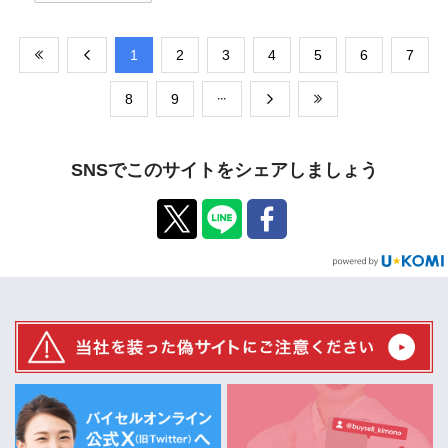
​1
​2
​3
​4
​5
​6
​7
​8
​9
SNSでこのサイトをシェアしましょう