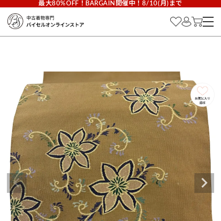
最大80%OFF！BARGAIN開催中！8/10(月)まで