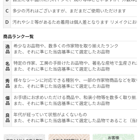
B
目立たない箇所に汚れやシミ、焼け等はございますが、外観は良
C
多少の汚れはございますが、まだまだご使用いただけます
D
汚れやシミ等があるため着用は個人差となります リメイクにお
商品ランク一覧
希少なお品物や、数多くの作家物を取り揃えたランク
逸
品
また、それに準じた当店基準にて選定したお品物
特定の作家、工房の手掛けたお品物や、著名な産地で生産され
名
品
また、それに準じた当店基準にて選定したお品物
様々なシーンに対応できる種別や、一部の作家物商品などを取
秀
品
また、それに準じた当店基準にて選定したお品物
お手頃にお求めいただける商品や、和装小物等を数多く取り揃
優
品
また、それに準じた当店基準にて選定したお品物
年代が経っていて状態がよくないもの
良
品
また、それに準じた当店基準にて選定した品物であること（当