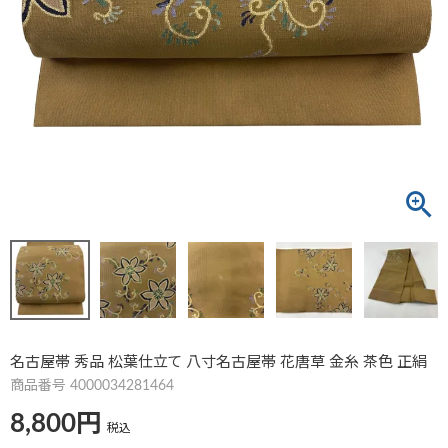
名古屋帯 秀品 松葉仕立て 八寸名古屋帯 花唐草 金糸 茶色 正絹
商品番号
4000034281464
8,800
税込