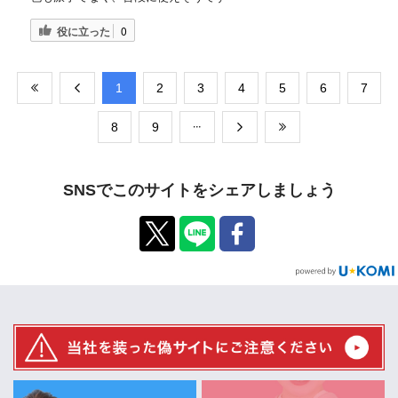
役に立った
0
​1
​2
​3
​4
​5
​6
​7
​8
​9
SNSでこのサイトをシェアしましょう