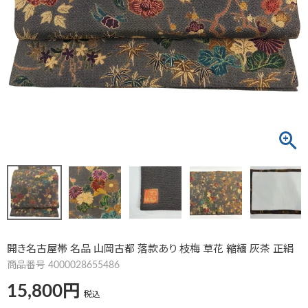
開き名古屋帯 名品 山岡古都 落款あり 枝梅 草花 縮緬 灰茶 正絹
商品番号
4000028655486
15,800
税込