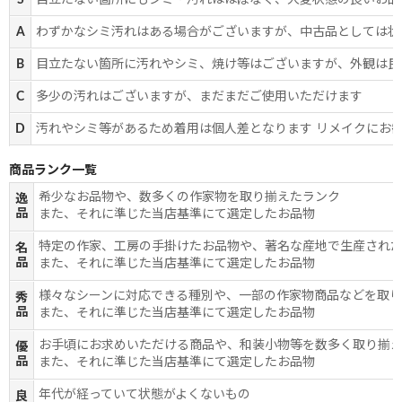
S
目立たない箇所にもシミ・汚れはほぼなく、大変状態の良いお品
A
わずかなシミ汚れはある場合がございますが、中古品としては状
B
目立たない箇所に汚れやシミ、焼け等はございますが、外観は良
C
多少の汚れはございますが、まだまだご使用いただけます
D
汚れやシミ等があるため着用は個人差となります リメイクにお
商品ランク一覧
希少なお品物や、数多くの作家物を取り揃えたランク
逸
品
また、それに準じた当店基準にて選定したお品物
特定の作家、工房の手掛けたお品物や、著名な産地で生産され
名
品
また、それに準じた当店基準にて選定したお品物
様々なシーンに対応できる種別や、一部の作家物商品などを取
秀
品
また、それに準じた当店基準にて選定したお品物
お手頃にお求めいただける商品や、和装小物等を数多く取り揃
優
品
また、それに準じた当店基準にて選定したお品物
年代が経っていて状態がよくないもの
良