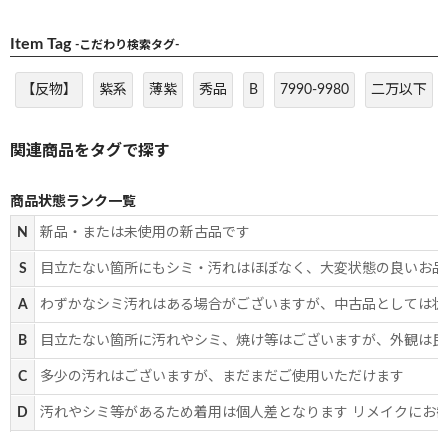
Item Tag
-こだわり検索タグ-
【反物】
紫系
薄紫
秀品
B
7990-9980
二万以下
商品状態ランク一覧
N
新品・または未使用の新古品です
S
目立たない箇所にもシミ・汚れはほぼなく、大変状態の良いお品
A
わずかなシミ汚れはある場合がございますが、中古品としては状
B
目立たない箇所に汚れやシミ、焼け等はございますが、外観は良
C
多少の汚れはございますが、まだまだご使用いただけます
D
汚れやシミ等があるため着用は個人差となります リメイクにお