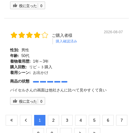
役に立った
0
2026-08-07
ご購入者様
購入確認済み
性別:
男性
年齢:
50代
着物着用歴:
1年～3年
購入回数:
リピ－ト購入
着用シーン:
お出かけ
商品の状態
バイセルさんの画面は他社さんに比べて見やすくて良い
役に立った
0
​1
​2
​3
​4
​5
​6
​7