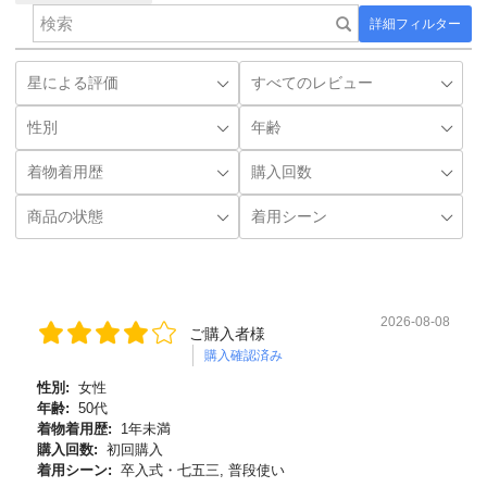
詳細フィルター
2026-08-08
ご購入者様
購入確認済み
性別:
女性
年齢:
50代
着物着用歴:
1年未満
購入回数:
初回購入
着用シーン:
卒入式・七五三, 普段使い