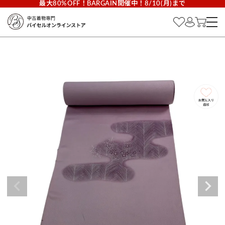
最大80%OFF！BARGAIN開催中！8/10(月)まで