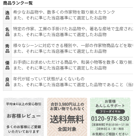
商品ランク一覧
希少なお品物や、数多くの作家物を取り揃えたランク
逸
品
また、それに準じた当店基準にて選定したお品物
特定の作家、工房の手掛けたお品物や、著名な産地で生産され
名
品
また、それに準じた当店基準にて選定したお品物
様々なシーンに対応できる種別や、一部の作家物商品などを取
秀
品
また、それに準じた当店基準にて選定したお品物
お手頃にお求めいただける商品や、和装小物等を数多く取り揃
優
品
また、それに準じた当店基準にて選定したお品物
年代が経っていて状態がよくないもの
良
品
また、それに準じた当店基準にて選定した品物であること（当