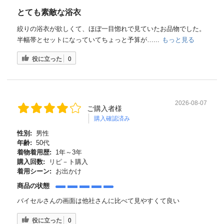
とても素敵な浴衣
絞りの浴衣が欲しくて、ほぼ一目惚れで見ていたお品物でした。
半幅帯とセットになっていてちょっと予算が…...
もっと見る
役に立った
0
2026-08-07
ご購入者様
購入確認済み
性別:
男性
年齢:
50代
着物着用歴:
1年～3年
購入回数:
リピ－ト購入
着用シーン:
お出かけ
商品の状態
バイセルさんの画面は他社さんに比べて見やすくて良い
役に立った
0