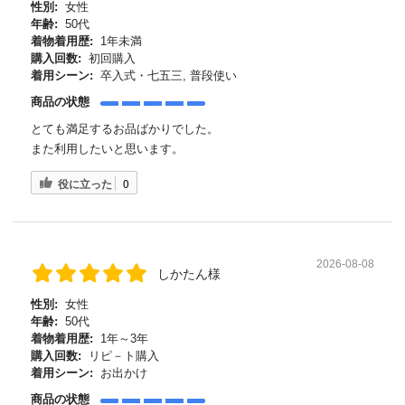
性別:
女性
年齢:
50代
着物着用歴:
1年未満
購入回数:
初回購入
着用シーン:
卒入式・七五三, 普段使い
商品の状態
とても満足するお品ばかりでした。
また利用したいと思います。
役に立った
0
2026-08-08
しかたん様
性別:
女性
年齢:
50代
着物着用歴:
1年～3年
購入回数:
リピ－ト購入
着用シーン:
お出かけ
商品の状態