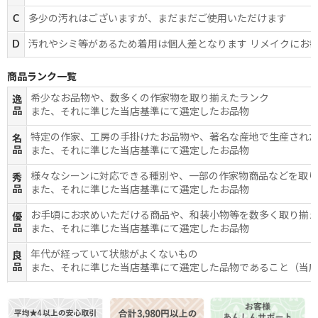
C
多少の汚れはございますが、まだまだご使用いただけます
D
汚れやシミ等があるため着用は個人差となります リメイクにお
商品ランク一覧
希少なお品物や、数多くの作家物を取り揃えたランク
逸
品
また、それに準じた当店基準にて選定したお品物
特定の作家、工房の手掛けたお品物や、著名な産地で生産され
名
品
また、それに準じた当店基準にて選定したお品物
様々なシーンに対応できる種別や、一部の作家物商品などを取
秀
品
また、それに準じた当店基準にて選定したお品物
お手頃にお求めいただける商品や、和装小物等を数多く取り揃
優
品
また、それに準じた当店基準にて選定したお品物
年代が経っていて状態がよくないもの
良
品
また、それに準じた当店基準にて選定した品物であること（当