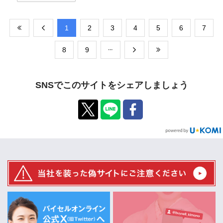
​1
​2
​3
​4
​5
​6
​7
​8
​9
SNSでこのサイトをシェアしましょう