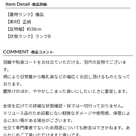
Item Detail
-商品詳細-
【着物ランク】優品
【素材】正絹
【反物幅】約38cm
【状態ランク】ランクB
COMMENT
-商品コメント-
羽織や和装コートをお仕立ていただける、羽尺の反物でございま
す。
柄により日常着から略礼装などの幅広くお召し頂けるものとなって
おります。
塵除けのほか、ややかしこまった装いにしたいときに重宝します。
全体を広げての詳細な状態確認・採寸は一切行っておりません。
※リユース品のため記載にない軽微なダメージや使用感、保管によ
るにおい等がある場合がございます。
仕立て専門業者でないため用途についても断言はできかねます。あ
らかじめご了承いただけますと幸いです。