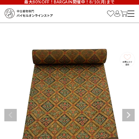
最大80%OFF！BARGAIN開催中！8/10(月)まで