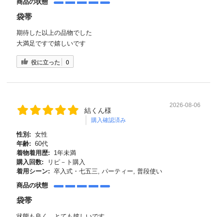
商品の状態
袋帯
期待した以上の品物でした
大満足ですで嬉しいです
役に立った
0
2026-08-06
結くん様
購入確認済み
性別:
女性
年齢:
60代
着物着用歴:
1年未満
購入回数:
リピ－ト購入
着用シーン:
卒入式・七五三, パーティー, 普段使い
商品の状態
袋帯
状態も良く、とても嬉しいです。