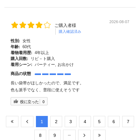
2026-08-07
ご購入者様
購入確認済み
性別:
女性
年齢:
60代
着物着用歴:
4年以上
購入回数:
リピ－ト購入
着用シーン:
パーティー, お出かけ
商品の状態
長い袋帯がほしかったので、満足です。
色も派手でなく、普段に使えそうです
役に立った
0
​1
​2
​3
​4
​5
​6
​7
​8
​9