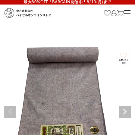
最大80%OFF！BARGAIN開催中！8/10(月)まで