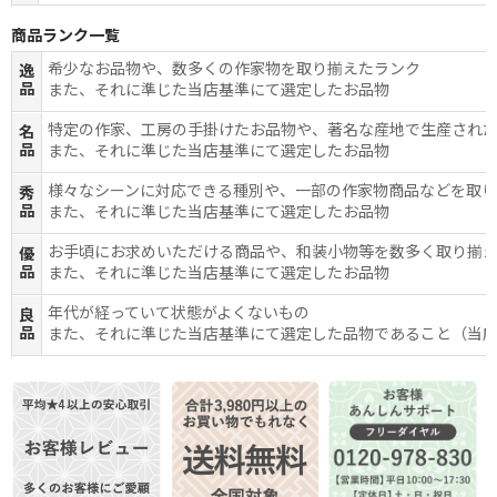
商品ランク一覧
希少なお品物や、数多くの作家物を取り揃えたランク
逸
品
また、それに準じた当店基準にて選定したお品物
特定の作家、工房の手掛けたお品物や、著名な産地で生産され
名
品
また、それに準じた当店基準にて選定したお品物
様々なシーンに対応できる種別や、一部の作家物商品などを取
秀
品
また、それに準じた当店基準にて選定したお品物
お手頃にお求めいただける商品や、和装小物等を数多く取り揃
優
品
また、それに準じた当店基準にて選定したお品物
年代が経っていて状態がよくないもの
良
品
また、それに準じた当店基準にて選定した品物であること（当