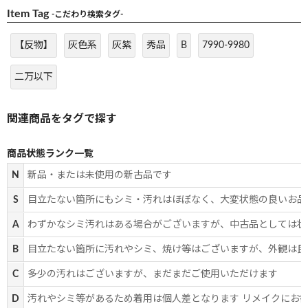
Item Tag
-こだわり検索タグ-
【反物】
灰色系
灰紫
秀品
B
7990-9980
二万以下
商品状態ランク一覧
N
新品・または未使用の新古品です
S
目立たない箇所にもシミ・汚れはほぼなく、大変状態の良いお品
A
わずかなシミ汚れはある場合がございますが、中古品としては状
B
目立たない箇所に汚れやシミ、焼け等はございますが、外観は良
C
多少の汚れはございますが、まだまだご使用いただけます
D
汚れやシミ等があるため着用は個人差となります リメイクにお