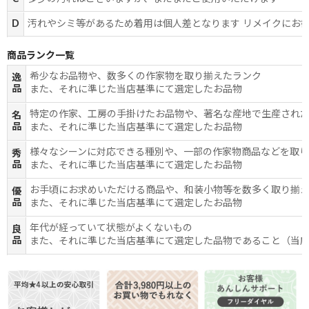
D
汚れやシミ等があるため着用は個人差となります リメイクにお
商品ランク一覧
希少なお品物や、数多くの作家物を取り揃えたランク
逸
品
また、それに準じた当店基準にて選定したお品物
特定の作家、工房の手掛けたお品物や、著名な産地で生産され
名
品
また、それに準じた当店基準にて選定したお品物
様々なシーンに対応できる種別や、一部の作家物商品などを取
秀
品
また、それに準じた当店基準にて選定したお品物
お手頃にお求めいただける商品や、和装小物等を数多く取り揃
優
品
また、それに準じた当店基準にて選定したお品物
年代が経っていて状態がよくないもの
良
品
また、それに準じた当店基準にて選定した品物であること（当