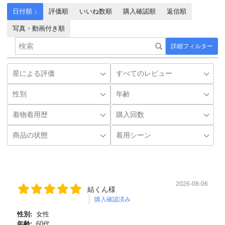
日付順 ↓
評価順
いいね数順
購入確認順
返信順
写真・動画付き順
詳細フィルター
2026-08-06
結くん様
購入確認済み
性別:
女性
年齢:
60代