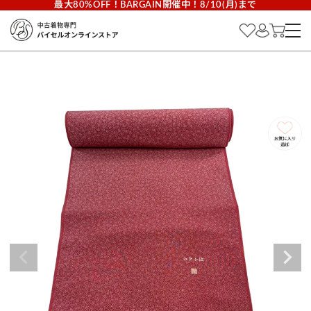
最大80%OFF！BARGAIN開催中！8/10(月)まで