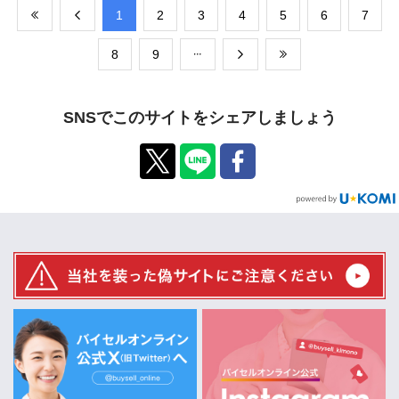
​1
​2
​3
​4
​5
​6
​7
​8
​9
SNSでこのサイトをシェアしましょう