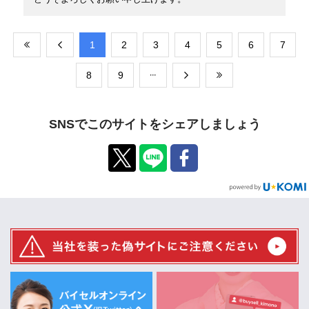
​1
​2
​3
​4
​5
​6
​7
​8
​9
SNSでこのサイトをシェアしましょう