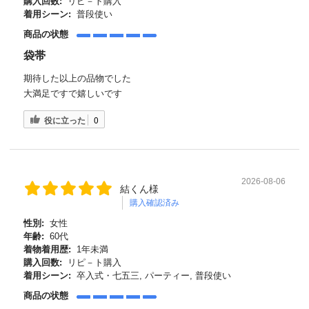
購入回数:
リピ－ト購入
着用シーン:
普段使い
商品の状態
袋帯
期待した以上の品物でした
大満足ですで嬉しいです
役に立った
0
2026-08-06
結くん様
購入確認済み
性別:
女性
年齢:
60代
着物着用歴:
1年未満
購入回数:
リピ－ト購入
着用シーン:
卒入式・七五三, パーティー, 普段使い
商品の状態