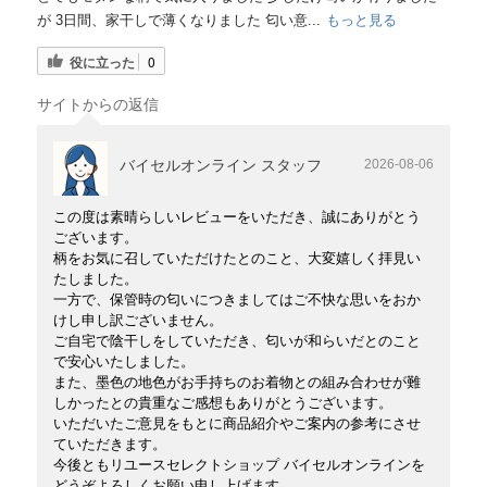
が 3日間、家干しで薄くなりました 匂い意...
もっと見る
役に立った
0
サイトからの返信
バイセルオンライン スタッフ
2026-08-06
この度は素晴らしいレビューをいただき、誠にありがとう
ございます。
柄をお気に召していただけたとのこと、大変嬉しく拝見い
たしました。
一方で、保管時の匂いにつきましてはご不快な思いをおか
けし申し訳ございません。
ご自宅で陰干しをしていただき、匂いが和らいだとのこと
で安心いたしました。
また、墨色の地色がお手持ちのお着物との組み合わせが難
しかったとの貴重なご感想もありがとうございます。
いただいたご意見をもとに商品紹介やご案内の参考にさせ
ていただきます。
今後ともリユースセレクトショップ バイセルオンラインを
どうぞよろしくお願い申し上げます。