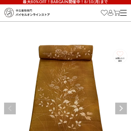
最大80%OFF！BARGAIN開催中！8/10(月)まで