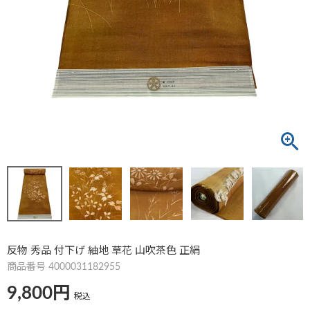
反物 秀品 付下げ 紬地 草花 山吹茶色 正絹
商品番号
4000031182955
9,800
税込