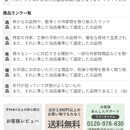
D
汚れやシミ等があるため着用は個人差となります リメイクにお
商品ランク一覧
希少なお品物や、数多くの作家物を取り揃えたランク
逸
品
また、それに準じた当店基準にて選定したお品物
特定の作家、工房の手掛けたお品物や、著名な産地で生産され
名
品
また、それに準じた当店基準にて選定したお品物
様々なシーンに対応できる種別や、一部の作家物商品などを取
秀
品
また、それに準じた当店基準にて選定したお品物
お手頃にお求めいただける商品や、和装小物等を数多く取り揃
優
品
また、それに準じた当店基準にて選定したお品物
年代が経っていて状態がよくないもの
良
品
また、それに準じた当店基準にて選定した品物であること（当