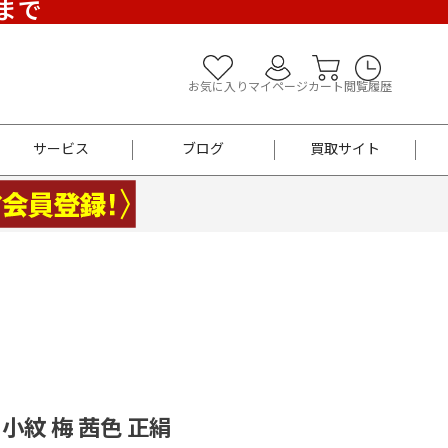
)まで
お気に入り
マイページ
カート
閲覧履歴
サービス
ブログ
買取サイト
よくあるご質問
お買い物診断
半幅帯
帯留め
お召
男性用帯
着物帯
新品
セット
袴
男性用
 小紋 梅 茜色 正絹