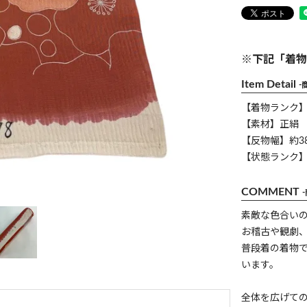
※下記「着物
Item Detail
-
【着物ランク
【素材】正絹
【反物幅】約38
【状態ランク】
COMMENT
素敵な色合い
お稽古や観劇
普段着の着物
います。
全体を広げて