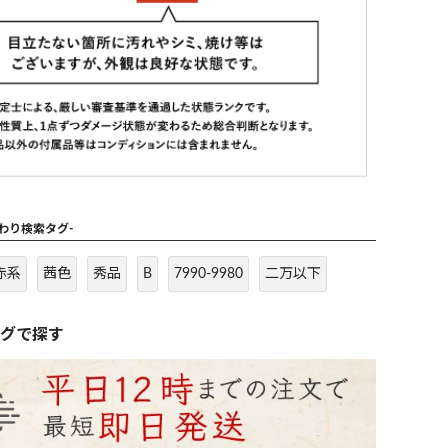
だわり検索タグ-
赤系
茜色
秀品
B
7990-9980
二万以下