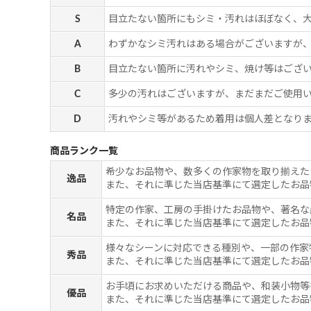
S
目立たない箇所にもシミ・汚れはほぼなく、
A
わずかなシミ汚れはある場合がございますが
B
目立たない箇所に汚れやシミ、焼け等はござ
C
多少の汚れはございますが、まだまだご使用
D
汚れやシミ等があるため着用は個人差となりま
商品ランク一覧
希少なお品物や、数多くの作家物を取り揃えた
逸品
また、それに準じた当店基準にて選定したお品
特定の作家、工房の手掛けたお品物や、著名な
名品
また、それに準じた当店基準にて選定したお品
様々なシーンに対応できる種別や、一部の作家
秀品
また、それに準じた当店基準にて選定したお品
お手頃にお求めいただける商品や、和装小物等
優品
また、それに準じた当店基準にて選定したお品