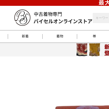
最大
新着
着物
帯
お客様に届くまで
商品お取り寄せサービ
ご注文方法のご案内
お着物がにおう時の対
和装バッグ
訪問着
袋帯
名古屋帯
振袖
反物
梱包方法のご案内
江戸小紋
紬