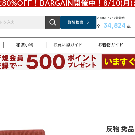
80%OFF！BARGAIN開催中！8/10(月
＞ 08/07：12時時点
詳細検索
34,824
全
点
和装小物
お買い物ガイド
お着物ガイド
ス
お支払いについて
はじめてのお着物ガイド
新規会員登録
着物知識
スタッフブログ
サイズ案内
着物参考サイズ/採寸について
和色チャート集
お問い合わせ
処法
ご返品について
メールマガジンのご登録
着物販売方法について
関連サイト一覧
袋名古屋帯
黒留袖
帯締め
開き名
色留袖
帯揚げ
古屋帯
付下げ
帯締め
丸帯
色無地
作り帯
着物
配送について
商品ランクについて(当店基準)
帯揚げセット
ショール
小紋
浴衣
襦袢
和装コート
反物 秀品