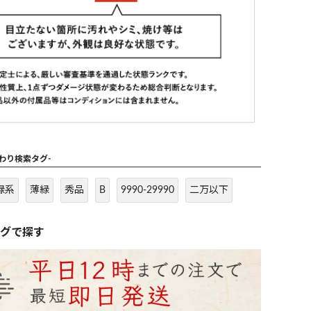
だわり検索タグ-
緑系
薄緑
秀品
B
9990-29990
二万以下