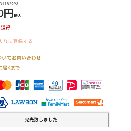
31182993
0
税込
ト獲得
完売致しました