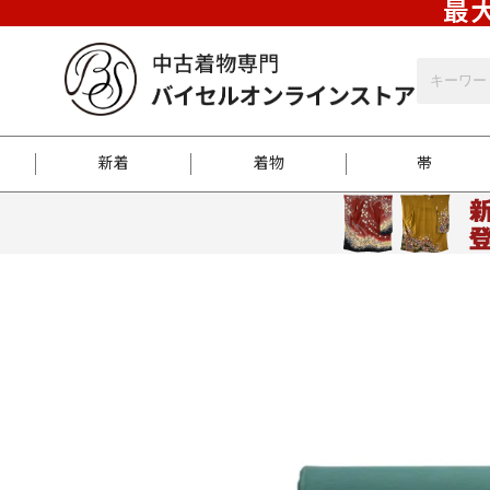
最大
新着
着物
帯
お客様に届くまで
商品お取り寄せサービ
ご注文方法のご案内
お着物がにおう時の対
和装バッグ
訪問着
袋帯
名古屋帯
振袖
反物
梱包方法のご案内
江戸小紋
紬