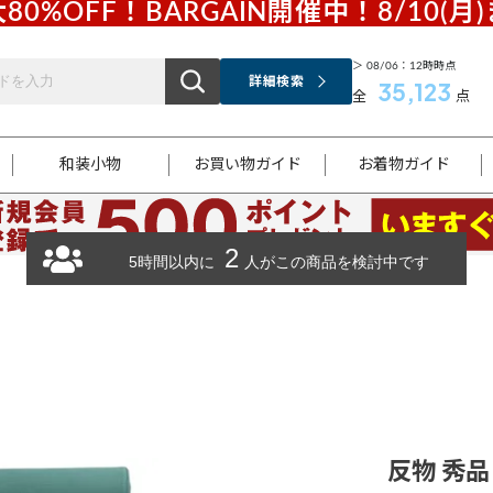
80%OFF！BARGAIN開催中！8/10(月
＞ 08/06：12時時点
詳細検索
35,123
全
点
和装小物
お買い物ガイド
お着物ガイド
2
ス
お支払いについて
はじめてのお着物ガイド
新規会員登録
着物知識
スタッフブログ
サイズ案内
着物参考サイズ/採寸について
和色チャート集
お問い合わせ
5時間以内に
人がこの商品を検討中です
処法
ご返品について
メールマガジンのご登録
着物販売方法について
関連サイト一覧
袋名古屋帯
黒留袖
帯締め
開き名
色留袖
帯揚げ
古屋帯
付下げ
帯締め
丸帯
色無地
作り帯
着物
配送について
商品ランクについて(当店基準)
帯揚げセット
ショール
小紋
浴衣
襦袢
和装コート
反物 秀品