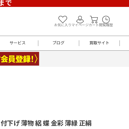
)まで
お気に入り
マイページ
カート
閲覧履歴
サービス
ブログ
買取サイト
よくあるご質問
お買い物診断
半幅帯
帯留め
お召
男性用帯
着物帯
新品
セット
袴
男性用
 付下げ 薄物 絽 蝶 金彩 薄緑 正絹