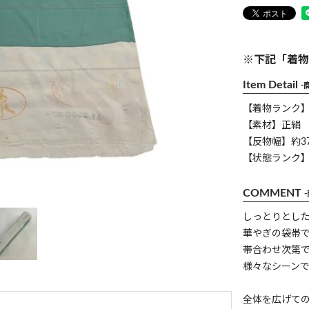
※下記「着物
Item Detail
-
【着物ランク
【素材】正絹
【反物幅】約37
【状態ランク】
COMMENT
しっとりとし
華やぎの袋帯
帯合わせ次第
様々なシーン
全体を広げて