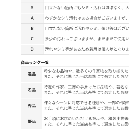
S
目立たない箇所にもシミ・汚れはほぼなく、
A
わずかなシミ汚れはある場合がございますが
B
目立たない箇所に汚れやシミ、焼け等はござ
C
多少の汚れはございますが、まだまだご使用
D
汚れやシミ等があるため着用は個人差となりま
商品ランク一覧
希少なお品物や、数多くの作家物を取り揃えた
逸品
また、それに準じた当店基準にて選定したお品
特定の作家、工房の手掛けたお品物や、著名な
名品
また、それに準じた当店基準にて選定したお品
様々なシーンに対応できる種別や、一部の作家
秀品
また、それに準じた当店基準にて選定したお品
お手頃にお求めいただける商品や、和装小物等
優品
また、それに準じた当店基準にて選定したお品