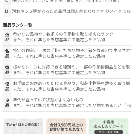
C
多少の汚れはございますが、まだまだご使用いただけます
D
汚れやシミ等があるため着用は個人差となります リメイクにお
商品ランク一覧
希少なお品物や、数多くの作家物を取り揃えたランク
逸
品
また、それに準じた当店基準にて選定したお品物
特定の作家、工房の手掛けたお品物や、著名な産地で生産され
名
品
また、それに準じた当店基準にて選定したお品物
様々なシーンに対応できる種別や、一部の作家物商品などを取
秀
品
また、それに準じた当店基準にて選定したお品物
お手頃にお求めいただける商品や、和装小物等を数多く取り揃
優
品
また、それに準じた当店基準にて選定したお品物
年代が経っていて状態がよくないもの
良
品
また、それに準じた当店基準にて選定した品物であること（当