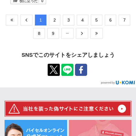
役に立った
0
​1
​2
​3
​4
​5
​6
​7
​8
​9
SNSでこのサイトをシェアしましょう