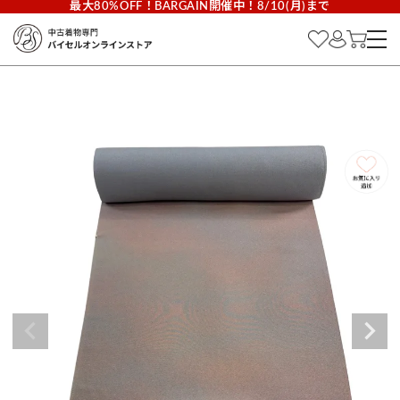
最大80%OFF！BARGAIN開催中！8/10(月)まで