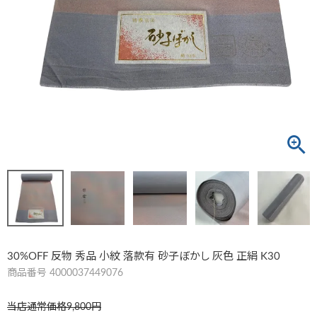
30%OFF 反物 秀品 小紋 落款有 砂子ぼかし 灰色 正絹 K30
商品番号
4000037449076
当店通常価格
9,800