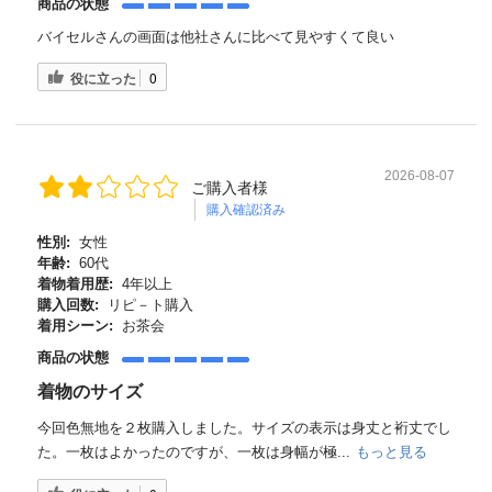
商品の状態
バイセルさんの画面は他社さんに比べて見やすくて良い
役に立った
0
2026-08-07
ご購入者様
購入確認済み
性別:
女性
年齢:
60代
着物着用歴:
4年以上
購入回数:
リピ－ト購入
着用シーン:
お茶会
商品の状態
着物のサイズ
今回色無地を２枚購入しました。サイズの表示は身丈と裄丈でし
た。一枚はよかったのですが、一枚は身幅が極...
もっと見る