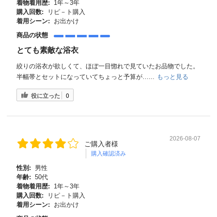
着物着用歴:
1年～3年
購入回数:
リピ－ト購入
着用シーン:
お出かけ
商品の状態
とても素敵な浴衣
絞りの浴衣が欲しくて、ほぼ一目惚れで見ていたお品物でした。
半幅帯とセットになっていてちょっと予算が…...
もっと見る
役に立った
0
2026-08-07
ご購入者様
購入確認済み
性別:
男性
年齢:
50代
着物着用歴:
1年～3年
購入回数:
リピ－ト購入
着用シーン:
お出かけ