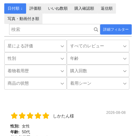
日付順 ↓
評価順
いいね数順
購入確認順
返信順
写真・動画付き順
詳細フィルター
2026-08-08
しかたん様
性別:
女性
年齢:
50代