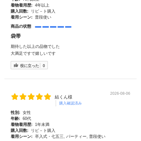
着物着用歴:
4年以上
購入回数:
リピ－ト購入
着用シーン:
普段使い
商品の状態
袋帯
期待した以上の品物でした
大満足ですで嬉しいです
役に立った
0
2026-08-06
結くん様
購入確認済み
性別:
女性
年齢:
60代
着物着用歴:
1年未満
購入回数:
リピ－ト購入
着用シーン:
卒入式・七五三, パーティー, 普段使い