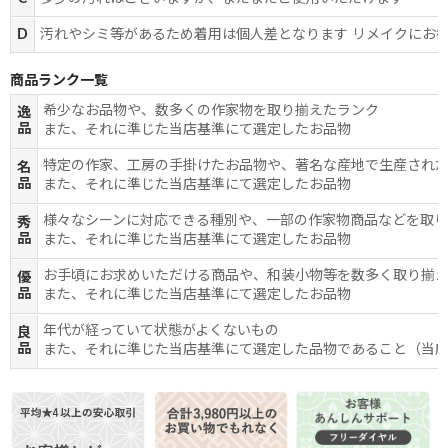
D
汚れやシミ等があるため着用は個人差となります リメイクにお
商品ランク一覧
希少なお品物や、数多くの作家物を取り揃えたランク
逸
品
また、それに準じた当店基準にて選定したお品物
特定の作家、工房の手掛けたお品物や、著名な産地で生産され
名
品
また、それに準じた当店基準にて選定したお品物
様々なシーンに対応できる種別や、一部の作家物商品などを取
秀
品
また、それに準じた当店基準にて選定したお品物
お手頃にお求めいただける商品や、和装小物等を数多く取り揃
優
品
また、それに準じた当店基準にて選定したお品物
年代が経っていて状態がよくないもの
良
品
また、それに準じた当店基準にて選定した品物であること（当