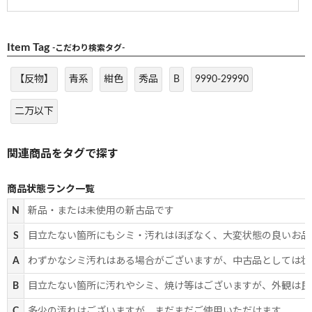
Item Tag
-こだわり検索タグ-
【反物】
青系
紺色
秀品
B
9990-29990
二万以下
商品状態ランク一覧
N
新品・または未使用の新古品です
S
目立たない箇所にもシミ・汚れはほぼなく、大変状態の良いお品
A
わずかなシミ汚れはある場合がございますが、中古品としては状
B
目立たない箇所に汚れやシミ、焼け等はございますが、外観は良
C
多少の汚れはございますが、まだまだご使用いただけます