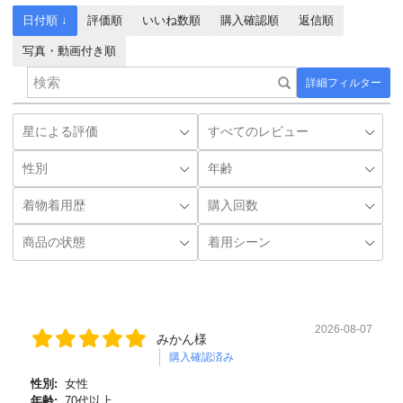
日付順 ↓
評価順
いいね数順
購入確認順
返信順
写真・動画付き順
詳細フィルター
2026-08-07
みかん様
購入確認済み
性別:
女性
年齢:
70代以上