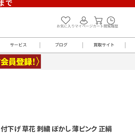
)まで
お気に入り
マイページ
カート
閲覧履歴
サービス
ブログ
買取サイト
よくあるご質問
お買い物診断
半幅帯
帯留め
お召
男性用帯
着物帯
新品
セット
袴
男性用
 付下げ 草花 刺繍 ぼかし 薄ピンク 正絹