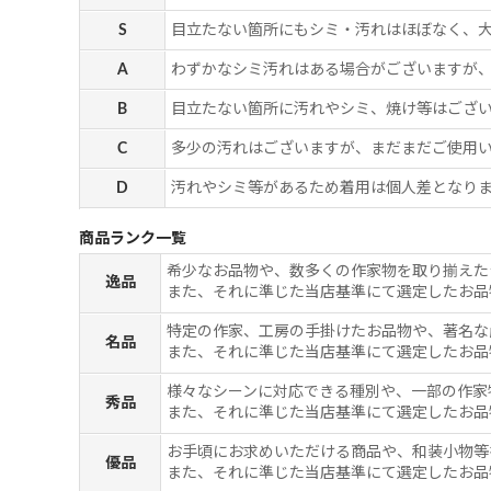
S
目立たない箇所にもシミ・汚れはほぼなく、
A
わずかなシミ汚れはある場合がございますが
B
目立たない箇所に汚れやシミ、焼け等はござ
C
多少の汚れはございますが、まだまだご使用
D
汚れやシミ等があるため着用は個人差となりま
商品ランク一覧
希少なお品物や、数多くの作家物を取り揃えた
逸品
また、それに準じた当店基準にて選定したお品
特定の作家、工房の手掛けたお品物や、著名な
名品
また、それに準じた当店基準にて選定したお品
様々なシーンに対応できる種別や、一部の作家
秀品
また、それに準じた当店基準にて選定したお品
お手頃にお求めいただける商品や、和装小物等
優品
また、それに準じた当店基準にて選定したお品