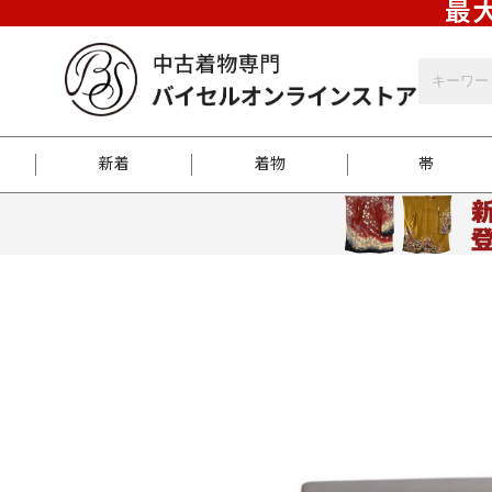
最大
新着
着物
帯
お客様に届くまで
商品お取り寄せサービ
ご注文方法のご案内
お着物がにおう時の対
和装バッグ
訪問着
袋帯
名古屋帯
振袖
反物
梱包方法のご案内
江戸小紋
紬