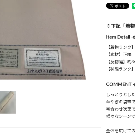
※下記「着物
Item Detail
-
【着物ランク
【素材】正絹
【反物幅】約36
【状態ランク】
COMMENT
しっとりとし
華やぎの袋帯
帯合わせ次第
様々なシーン
全体を広げて