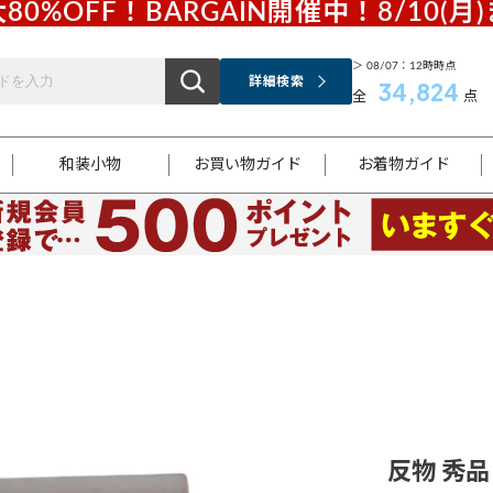
80%OFF！BARGAIN開催中！8/10(月
＞ 08/07：12時時点
詳細検索
34,824
全
点
和装小物
お買い物ガイド
お着物ガイド
ス
お支払いについて
はじめてのお着物ガイド
新規会員登録
着物知識
スタッフブログ
サイズ案内
着物参考サイズ/採寸について
和色チャート集
お問い合わせ
処法
ご返品について
メールマガジンのご登録
着物販売方法について
関連サイト一覧
袋名古屋帯
黒留袖
帯締め
開き名
色留袖
帯揚げ
古屋帯
付下げ
帯締め
丸帯
色無地
作り帯
着物
配送について
商品ランクについて(当店基準)
帯揚げセット
ショール
小紋
浴衣
襦袢
和装コート
反物 秀品