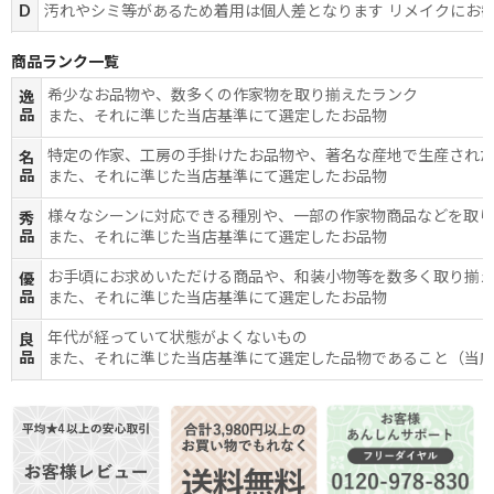
D
汚れやシミ等があるため着用は個人差となります リメイクにお
商品ランク一覧
希少なお品物や、数多くの作家物を取り揃えたランク
逸
品
また、それに準じた当店基準にて選定したお品物
特定の作家、工房の手掛けたお品物や、著名な産地で生産され
名
品
また、それに準じた当店基準にて選定したお品物
様々なシーンに対応できる種別や、一部の作家物商品などを取
秀
品
また、それに準じた当店基準にて選定したお品物
お手頃にお求めいただける商品や、和装小物等を数多く取り揃
優
品
また、それに準じた当店基準にて選定したお品物
年代が経っていて状態がよくないもの
良
品
また、それに準じた当店基準にて選定した品物であること（当