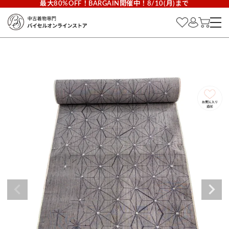
最大80%OFF！BARGAIN開催中！8/10(月)まで