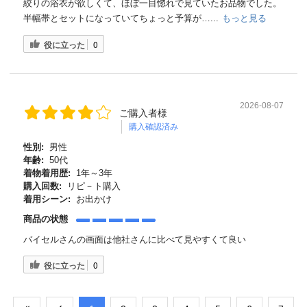
絞りの浴衣が欲しくて、ほぼ一目惚れで見ていたお品物でした。
半幅帯とセットになっていてちょっと予算が…...
もっと見る
役に立った
0
2026-08-07
ご購入者様
購入確認済み
性別:
男性
年齢:
50代
着物着用歴:
1年～3年
購入回数:
リピ－ト購入
着用シーン:
お出かけ
商品の状態
バイセルさんの画面は他社さんに比べて見やすくて良い
役に立った
0