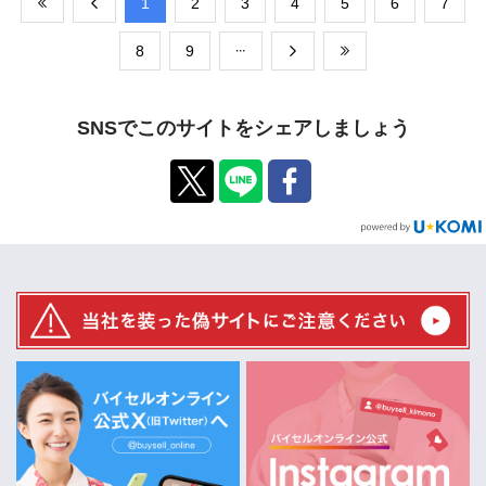
​1
​2
​3
​4
​5
​6
​7
​8
​9
SNSでこのサイトをシェアしましょう