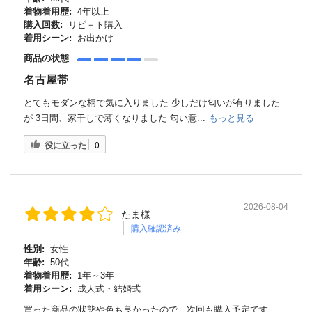
着物着用歴:
4年以上
購入回数:
リピ－ト購入
着用シーン:
お出かけ
商品の状態
名古屋帯
とてもモダンな柄で気に入りました 少しだけ匂いが有りました
が 3日間、家干しで薄くなりました 匂い意...
もっと見る
役に立った
0
2026-08-04
たま様
購入確認済み
性別:
女性
年齢:
50代
着物着用歴:
1年～3年
着用シーン:
成人式・結婚式
買った商品の状態や色も良かったので、次回も購入予定です