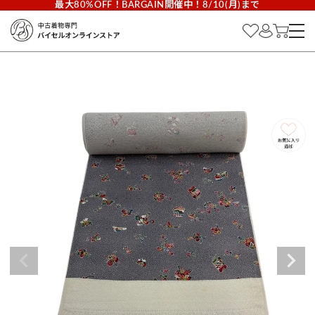
最大80%OFF！BARGAIN開催中！8/10(月)まで