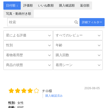
日付順 ↓
評価順
いいね数順
購入確認順
返信順
写真・動画付き順
詳細フィルター
2026-08-05
チロ様
購入確認済み
性別:
女性
年齢:
60代