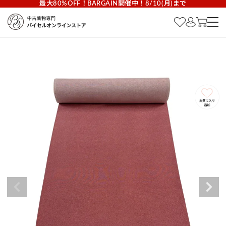
最大80%OFF！BARGAIN開催中！8/10(月)まで