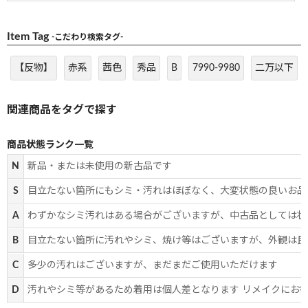
Item Tag
-こだわり検索タグ-
【反物】
赤系
茜色
秀品
B
7990-9980
二万以下
商品状態ランク一覧
N
新品・または未使用の新古品です
S
目立たない箇所にもシミ・汚れはほぼなく、大変状態の良いお品
A
わずかなシミ汚れはある場合がございますが、中古品としては状
B
目立たない箇所に汚れやシミ、焼け等はございますが、外観は良
C
多少の汚れはございますが、まだまだご使用いただけます
D
汚れやシミ等があるため着用は個人差となります リメイクにお