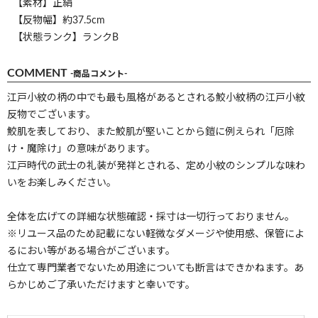
【素材】正絹
【反物幅】約37.5cm
【状態ランク】ランクB
COMMENT
-商品コメント-
江戸小紋の柄の中でも最も風格があるとされる鮫小紋柄の江戸小紋
反物でございます。
鮫肌を表しており、また鮫肌が堅いことから鎧に例えられ「厄除
け・魔除け」の意味があります。
江戸時代の武士の礼装が発祥とされる、定め小紋のシンプルな味わ
いをお楽しみください。
全体を広げての詳細な状態確認・採寸は一切行っておりません。
※リユース品のため記載にない軽微なダメージや使用感、保管によ
るにおい等がある場合がございます。
仕立て専門業者でないため用途についても断言はできかねます。あ
らかじめご了承いただけますと幸いです。