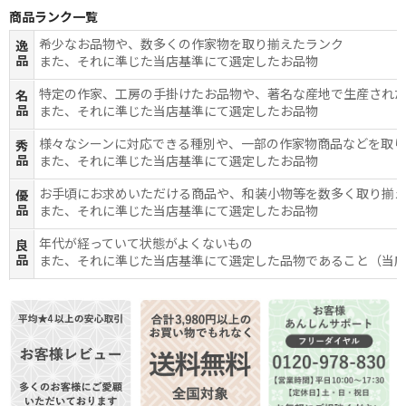
商品ランク一覧
希少なお品物や、数多くの作家物を取り揃えたランク
逸
品
また、それに準じた当店基準にて選定したお品物
特定の作家、工房の手掛けたお品物や、著名な産地で生産され
名
品
また、それに準じた当店基準にて選定したお品物
様々なシーンに対応できる種別や、一部の作家物商品などを取
秀
品
また、それに準じた当店基準にて選定したお品物
お手頃にお求めいただける商品や、和装小物等を数多く取り揃
優
品
また、それに準じた当店基準にて選定したお品物
年代が経っていて状態がよくないもの
良
品
また、それに準じた当店基準にて選定した品物であること（当