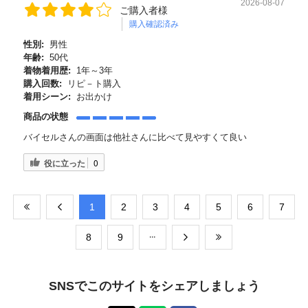
2026-08-07
ご購入者様
購入確認済み
性別:
男性
年齢:
50代
着物着用歴:
1年～3年
購入回数:
リピ－ト購入
着用シーン:
お出かけ
商品の状態
バイセルさんの画面は他社さんに比べて見やすくて良い
役に立った
0
​1
​2
​3
​4
​5
​6
​7
​8
​9
SNSでこのサイトをシェアしましょう