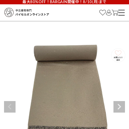
最大80%OFF！BARGAIN開催中！8/10(月)まで