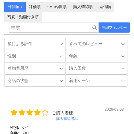
日付順 ↓
評価順
いいね数順
購入確認順
返信順
写真・動画付き順
詳細フィルター
2026-08-08
ご購入者様
購入確認済み
性別:
女性
年齢:
50代