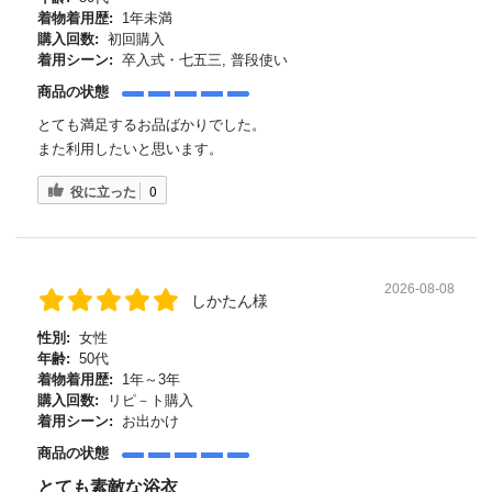
着物着用歴:
1年未満
購入回数:
初回購入
着用シーン:
卒入式・七五三, 普段使い
商品の状態
とても満足するお品ばかりでした。
また利用したいと思います。
役に立った
0
2026-08-08
しかたん様
性別:
女性
年齢:
50代
着物着用歴:
1年～3年
購入回数:
リピ－ト購入
着用シーン:
お出かけ
商品の状態
とても素敵な浴衣