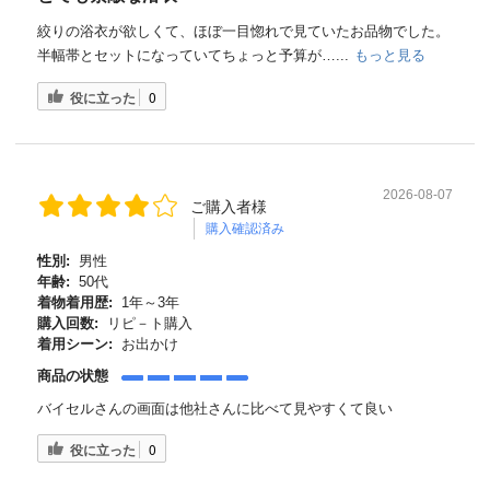
絞りの浴衣が欲しくて、ほぼ一目惚れで見ていたお品物でした。
半幅帯とセットになっていてちょっと予算が…...
もっと見る
役に立った
0
2026-08-07
ご購入者様
購入確認済み
性別:
男性
年齢:
50代
着物着用歴:
1年～3年
購入回数:
リピ－ト購入
着用シーン:
お出かけ
商品の状態
バイセルさんの画面は他社さんに比べて見やすくて良い
役に立った
0