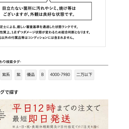
だわり検索タグ-
紫系
紫
優品
B
4000-7980
二万以下