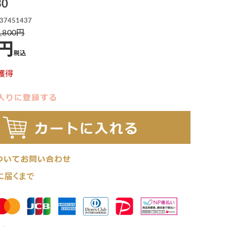
0
37451437
,800
税込
獲得