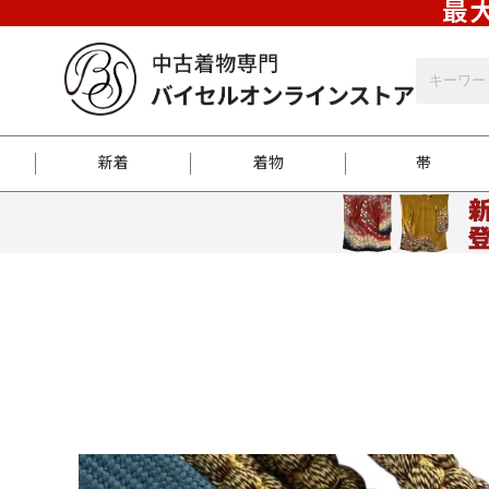
最大
新着
着物
帯
お客様に届くまで
商品お取り寄せサービ
ご注文方法のご案内
お着物がにおう時の対
和装バッグ
訪問着
袋帯
名古屋帯
振袖
反物
梱包方法のご案内
江戸小紋
紬