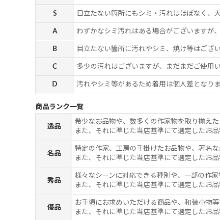
S
目立たない箇所にもシミ・汚れはほぼなく、
A
わずかなシミ汚れはある場合がございますが
B
目立たない箇所に汚れやシミ、焼け等はござ
C
多少の汚れはございますが、まだまだご使用
D
汚れやシミ等があるため着用は個人差となりま
商品ランク一覧
希少なお品物や、数多くの作家物を取り揃えた
逸品
また、それに準じた当店基準にて選定したお品
特定の作家、工房の手掛けたお品物や、著名な
名品
また、それに準じた当店基準にて選定したお品
様々なシーンに対応できる種別や、一部の作家
秀品
また、それに準じた当店基準にて選定したお品
お手頃にお求めいただける商品や、和装小物等
優品
また、それに準じた当店基準にて選定したお品