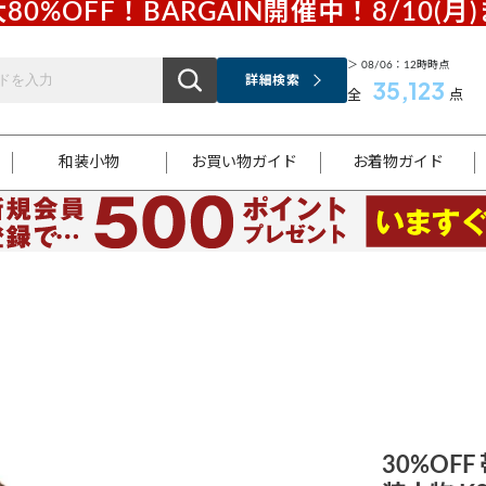
80%OFF！BARGAIN開催中！8/10(月
＞ 08/06：12時時点
詳細検索
35,123
全
点
和装小物
お買い物ガイド
お着物ガイド
ス
お支払いについて
はじめてのお着物ガイド
新規会員登録
着物知識
スタッフブログ
サイズ案内
着物参考サイズ/採寸について
和色チャート集
お問い合わせ
処法
ご返品について
メールマガジンのご登録
着物販売方法について
関連サイト一覧
袋名古屋帯
黒留袖
帯締め
開き名
色留袖
帯揚げ
古屋帯
付下げ
帯締め
丸帯
色無地
作り帯
着物
配送について
商品ランクについて(当店基準)
帯揚げセット
ショール
小紋
浴衣
襦袢
和装コート
30%OF