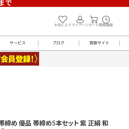
)まで
お気に入り
マイページ
カート
閲覧履歴
サービス
ブログ
買取サイト
よくあるご質問
お買い物診断
半幅帯
帯留め
お召
男性用帯
着物帯
新品
セット
袴
男性用
F 帯締め 優品 帯締め5本セット 紫 正絹 和