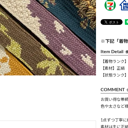
※下記「着物
Item Detail
-
【着物ランク
【素材】正絹
【状態ランク】
COMMENT
お買い得な帯締
色や太さなど
1点ずつ丁寧
素材は主に正