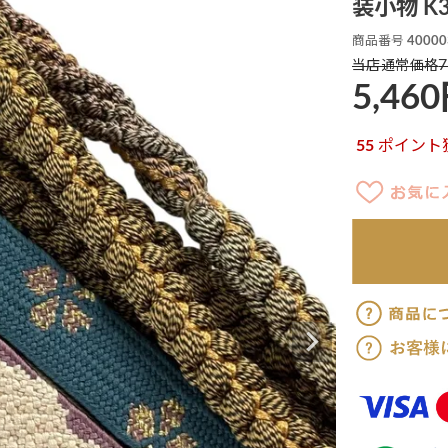
装小物 K3
商品番号
40000
7
当店通常価格
5,460
55
ポイント