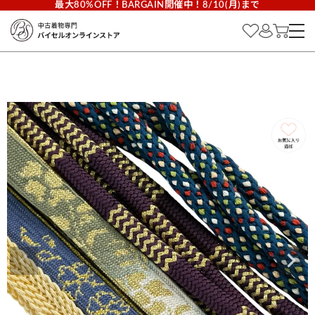
最大80%OFF！BARGAIN開催中！8/10(月)まで