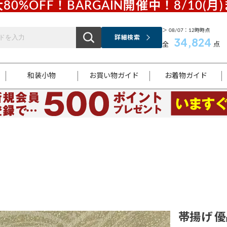
80%OFF！BARGAIN開催中！8/10(月
＞ 08/07：12時時点
詳細検索
34,824
全
点
和装小物
お買い物ガイド
お着物ガイド
ス
お支払いについて
はじめてのお着物ガイド
新規会員登録
着物知識
スタッフブログ
サイズ案内
着物参考サイズ/採寸について
和色チャート集
お問い合わせ
処法
ご返品について
メールマガジンのご登録
着物販売方法について
関連サイト一覧
袋名古屋帯
黒留袖
帯締め
開き名
色留袖
帯揚げ
古屋帯
付下げ
帯締め
丸帯
色無地
作り帯
着物
配送について
商品ランクについて(当店基準)
帯揚げセット
ショール
小紋
浴衣
襦袢
和装コート
帯揚げ 優