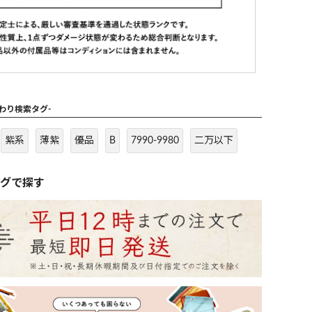
だわり検索タグ-
紫系
薄紫
優品
B
7990-9980
二万以下