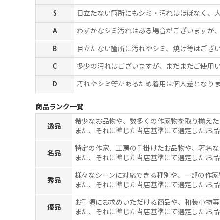
S
目立たない箇所にもシミ・汚れはほぼなく、
A
わずかなシミ汚れはある場合がございますが
B
目立たない箇所に汚れやシミ、焼け等はござ
C
多少の汚れはございますが、まだまだご使用
D
汚れやシミ等があるため着用は個人差となりま
商品ランク一覧
希少なお品物や、数多くの作家物を取り揃えた
逸品
また、それに準じた当店基準にて選定したお品
特定の作家、工房の手掛けたお品物や、著名な
名品
また、それに準じた当店基準にて選定したお品
様々なシーンに対応できる種別や、一部の作家
秀品
また、それに準じた当店基準にて選定したお品
お手頃にお求めいただける商品や、和装小物等
優品
また、それに準じた当店基準にて選定したお品