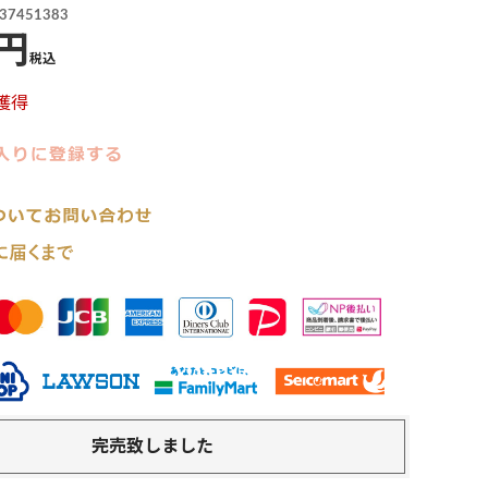
37451383
税込
獲得
完売致しました