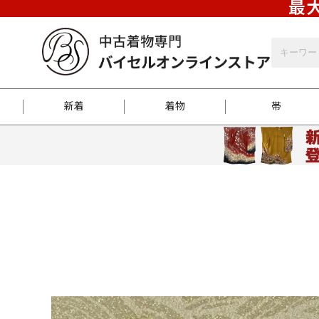
最大
新着
着物
帯
お客様に届くまで
商品お取り寄せサービ
ご注文方法のご案内
お着物がにおう時の対
和装バッグ
訪問着
袋帯
名古屋帯
振袖
反物
梱包方法のご案内
江戸小紋
紬