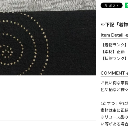
※下記「着物
Item Detail
-
【着物ランク
【素材】正絹
【状態ランク】
COMMENT
お買い得な帯揚
色や柄など様
1点ずつ丁寧
素材は主に正
※リユース品
い等がある場