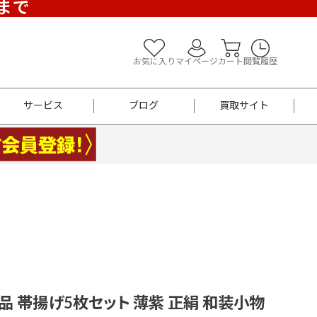
)まで
お気に入り
マイページ
カート
閲覧履歴
サービス
ブログ
買取サイト
よくあるご質問
お買い物診断
半幅帯
帯留め
お召
男性用帯
着物帯
新品
セット
袴
男性用
品 帯揚げ5枚セット 薄紫 正絹 和装小物